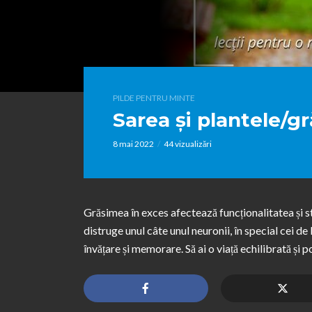
PILDE PENTRU MINTE
Sarea și plantele/gr
8 mai 2022
44 vizualizări
Grăsimea în exces afectează funcționalitatea și st
distruge unul câte unul neuronii, în special cei d
învățare și memorare. Să ai o viață echilibrată și