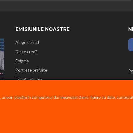
EMISIUNILE NOASTRE
N
Alege corect
De ce cred?
Enigma
Portrete prăfuite
Po
TeleAcademia
Reflecții biblice
e, uneori plasăm în computerul dumneavoastră mici fișiere cu date, cunoscute