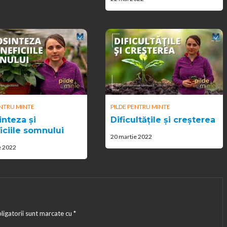
ENTRU MINTE
PILDE PENTRU MINTE
inteza și
Dificultățile și creșterea
iciile somnului
20 martie 2022
e 2022
ligatorii sunt marcate cu
*