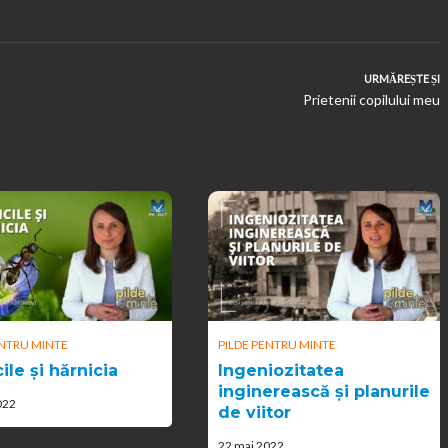
URMĂREȘTE ȘI
Prietenii copilului meu
ENTRU MINTE
PILDE PENTRU MINTE
ile și hărnicia
Ingeniozitatea
inginerească și planurile
022
de viitor
22 mai 2022