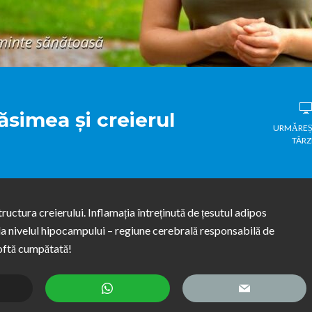
ăsimea și creierul
URMĂREȘ
TÂRZ
ructura creierului. Inflamația întreținută de țesutul adipos
e la nivelul hipocampului – regiune cerebrală responsabilă de
 poftă cumpătată!