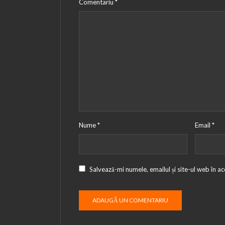
Comentariu
*
Nume
*
Email
*
Salvează-mi numele, emailul și site-ul web în a