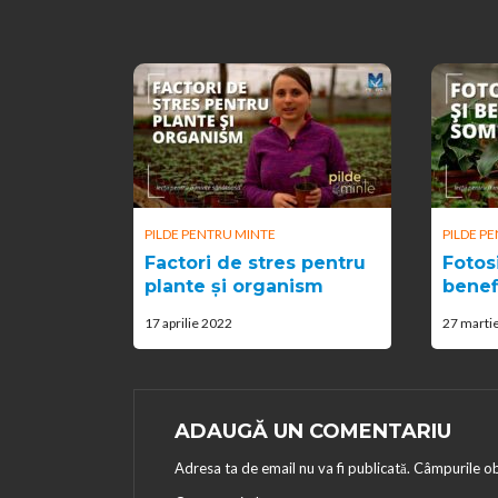
PILDE PENTRU MINTE
PILDE P
Factori de stres pentru
Fotos
plante și organism
benef
17 aprilie 2022
27 marti
ADAUGĂ UN COMENTARIU
Adresa ta de email nu va fi publicată.
Câmpurile ob