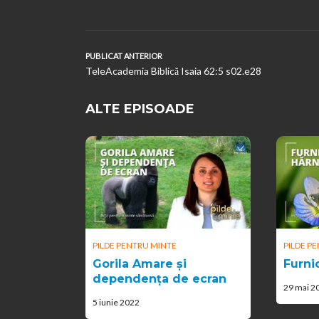
PUBLICAT ANTERIOR
TeleAcademia Biblică Isaia 62:5 s02.e28
ALTE EPISOADE
PILDE PENTRU MINTE
PILDE P
Gorila Amare și
Furnic
dependența de ecran
29 mai 2
5 iunie 2022