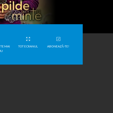
TE MAI
TOT ECRANUL
ABONEAZĂ-TE!
IU