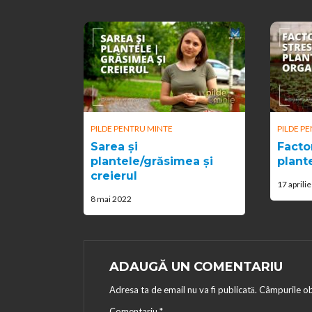
PILDE PENTRU MINTE
PILDE P
Sarea și
Facto
plantele/grăsimea și
plant
creierul
17 aprili
8 mai 2022
ADAUGĂ UN COMENTARIU
Adresa ta de email nu va fi publicată.
Câmpurile ob
Comentariu
*