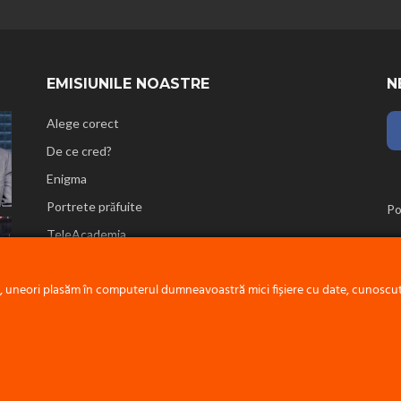
EMISIUNILE NOASTRE
N
Alege corect
De ce cred?
Enigma
Portrete prăfuite
Po
TeleAcademia
Reflecții biblice
e, uneori plasăm în computerul dumneavoastră mici fișiere cu date, cunoscute
PROIECT ESTE O INIȚIATIVĂ A
BISERICII ADVENTISTE DE ZIUA A ȘAPTEA - CONF