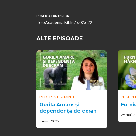
PUBLICAT ANTERIOR
TeleAcademia Biblică s02.e22
ALTE EPISOADE
PILDE PENTRU MINTE
PILDE P
Gorila Amare și
Furnic
dependența de ecran
29 mai 2
5 iunie 2022