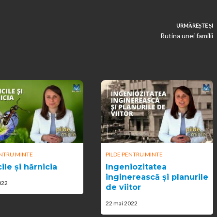
URMĂREȘTE ȘI
Rutina unei familii
ENTRU MINTE
PILDE PENTRU MINTE
ile și hărnicia
Ingeniozitatea
inginerească și planurile
022
de viitor
22 mai 2022