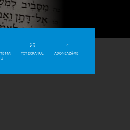
TE MAI
TOT ECRANUL
ABONEAZĂ-TE!
IU