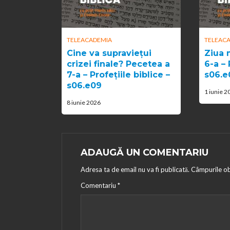
TELEACADEMIA
TELEAC
Cine va supraviețui
Ziua 
crizei finale? Pecetea a
6-a – 
7-a – Profețiile biblice –
s06.e
s06.e09
1 iunie 2
8 iunie 2026
ADAUGĂ UN COMENTARIU
Adresa ta de email nu va fi publicată.
Câmpurile ob
Comentariu
*