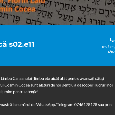
ă s02.e11
URMĂREȘ
TÂRZ
 Limba Canaanului (limba ebraică) atât pentru avansați cât și
rul Cosmin Cocea sunt alături de noi pentru a descoperi lucruri noi
ulțumim pentru atenție!
neavoastră la numărul de WhatsApp/Telegram 0746178178 sau prin