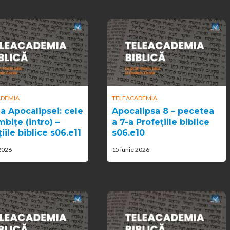
ADEMIA
TELEACADEMIA
a Apocalipsei: cele
Apocalipsa 8 – pecetea
bițe (intro) –
a 7-a Profețiile biblice
iile biblice s06.e11
s06.e10
 2026
15 iunie 2026