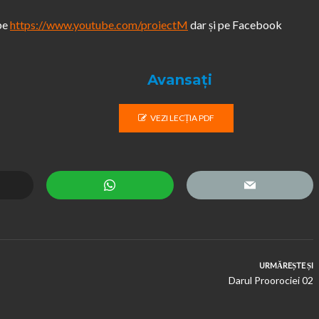
ube
https://www.youtube.com/proiectM
dar și pe Facebook
Avansați
VEZI LECȚIA PDF
URMĂREȘTE ȘI
Darul Proorociei 02