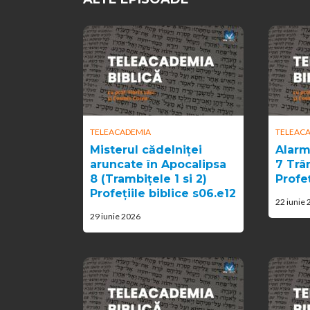
TELEACADEMIA
TELEAC
Misterul cădelniței
Alarm
aruncate în Apocalipsa
7 Trâm
8 (Trambițele 1 si 2)
Profeț
Profețiile biblice s06.e12
22 iunie
29 iunie 2026