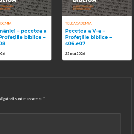
ADEMIA
TELEACADEMIA
mâniei – pecetea a
Pecetea a V-a –
Profețiile biblice –
Profețiile biblice –
08
s06.e07
026
25 mai 2026
ligatorii sunt marcate cu
*