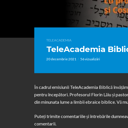
TELEACADEMIA
TeleAcademia Biblic
20 decembrie 2021
56 vizualizări
În cadrul emisiunii TeleAcademia Biblică învățăm
pentru începători. Profesorul Florin Lăiu și pasto
din minunata lume a limbii ebraice biblice. Vă m
Puteți trimite comentariile și întrebările dum
comentarii.