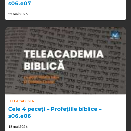
s06.e07
25 mai 2026
TELEACADEMIA
Cele 4 peceți – Profețiile biblice –
s06.e06
18 mai 2026