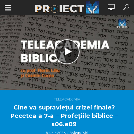
TELEACADEMIA
Cine va supraviețui crizei finale?
Pecetea a 7-a – Profețiile biblice –
s06.e09
8 iunie 2026
3 vizualizări