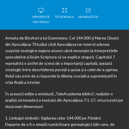
URMĂREȘTE
TOT ECRANUL
ABONEAZĂ-TE!
MAI TÂRZIU
Armata de Biruitori a lui Dumnezeu: Cei 144.000 și Marea Gloată
din Apocalipsa 7Studiul cărții Apocalipsa ne rezervă adesea
surprize teologice majore atunci când renunțăm la interpretările
speculative și lăsăm Scriptura să se explice singură. Capitolul 7
reprezintă o astfel de scenă de o importanță capitală, așezată
strategic între deschiderea peceții a șasea și a celei de-a șaptea.
Rolul său este de a răspunde la dilema crucială a supraviețuirii în
criza finală a istoriei.
În această ediție a emisiunii „TeleAcademia biblică”, realizăm o
analiză sistematică a textului din Apocalipsa 7:1-17, structurată pe
două mari dimensiuni:
1. Limbajul simbolic: Sigilarea celor 144.000 pe Pământ
Departe de a fi o simplă numărătoare genealogică (din care, de