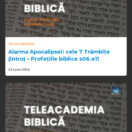
TELEACADEMIA
Alarma Apocalipsei: cele 7 Trâmbițe
(intro) – Profețiile biblice s06.e11
22 iunie 2026