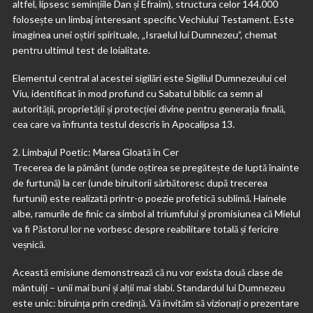
altfel, lipsesc semințiile Dan și Efraim), structura celor 144.000
folosește un limbaj interesant specific Vechiului Testament. Este
imaginea unei oștiri spirituale, „Israelul lui Dumnezeu”, chemat
pentru ultimul test de loialitate.
Elementul central al acestei sigilări este Sigiliul Dumnezeului cel
Viu, identificat în mod profund cu Sabatul biblic ca semn al
autorității, proprietății și protecției divine pentru generația finală,
cea care va înfrunta testul descris în Apocalipsa 13.
2. Limbajul Poetic: Marea Gloată în Cer
Trecerea de la pământ (unde oștirea se pregătește de luptă înainte
de furtună) la cer (unde biruitorii sărbătoresc după trecerea
furtunii) este realizată printr-o poezie profetică sublimă. Hainele
albe, ramurile de finic ca simbol al triumfului și promisiunea că Mielul
va fi Păstorul lor ne vorbesc despre reabilitare totală și fericire
veșnică.
Această emisiune demonstrează că nu vor exista două clase de
mântuiți – unii mai buni și alții mai slabi. Standardul lui Dumnezeu
este unic: biruința prin credință. Vă invităm să vizionați o prezentare