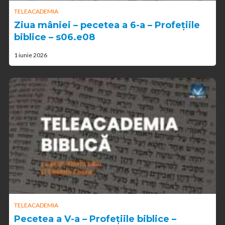
TELEACADEMIA
Ziua mâniei – pecetea a 6-a – Profețiile
biblice – s06.e08
1 iunie 2026
TELEACADEMIA
Pecetea a V-a – Profețiile biblice –