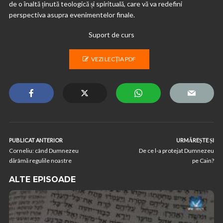
de o înaltă ținută teologică și spirituală, care vă va redefini
perspectiva asupra evenimentelor finale.
Suport de curs
VEZI LECȚIA PDF
PUBLICAT ANTERIOR
URMĂREȘTE ȘI
Corneliu: când Dumnezeu
De ce l-a protejat Dumnezeu
dărâmă regulile noastre
pe Cain?
ALTE EPISOADE