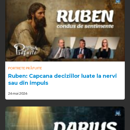
PORTRETE PRĂFUITE
Ruben: Capcana deciziilor luate la nervi
sau din impuls
26 mai 2026