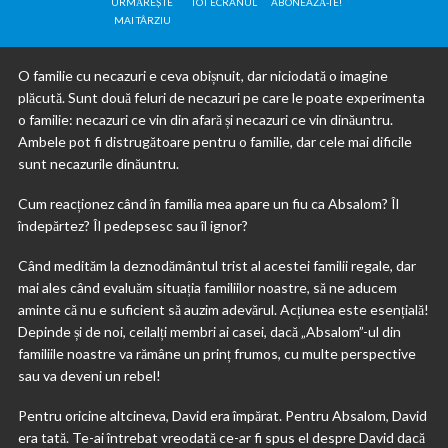
URMĂREȘTE
TOT ECRANUL
ABONEAZĂ-TE!
MAI TÂRZIU
O familie cu necazuri e ceva obișnuit, dar niciodată o imagine
plăcută. Sunt două feluri de necazuri pe care le poate experimenta
o familie: necazuri ce vin din afară și necazuri ce vin dinăuntru.
Ambele pot fi distrugătoare pentru o familie, dar cele mai dificile
sunt necazurile dinăuntru.
Cum reacționez când în familia mea apare un fiu ca Absalom? Îl
îndepărtez? Îl pedepsesc sau îl ignor?
Când medităm la deznodământul trist al acestei familii regale, dar
mai ales când evaluăm situația familiilor noastre, să ne aducem
aminte că nu e suficient să auzim adevărul. Acțiunea este esențială!
Depinde și de noi, ceilalți membri ai casei, dacă „Absalom”-ul din
familiile noastre va rămâne un prinț frumos, cu multe perspective
sau va deveni un rebel!
Pentru oricine altcineva, David era împărat. Pentru Absalom, David
era tată. Te-ai întrebat vreodată ce-ar fi spus el despre David dacă