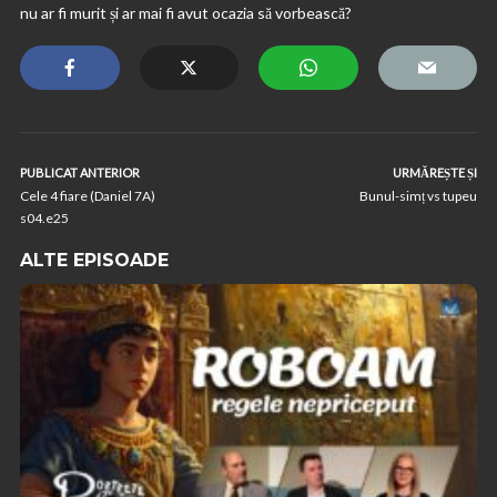
nu ar fi murit și ar mai fi avut ocazia să vorbească?
PUBLICAT ANTERIOR
URMĂREȘTE ȘI
Cele 4 fiare (Daniel 7A)
Bunul-simț vs tupeu
s04.e25
ALTE EPISOADE