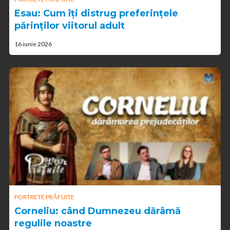
Esau: Cum îți distrug preferințele
părinților viitorul adult
16 iunie 2026
PORTRETE PRĂFUITE
Corneliu: când Dumnezeu dărâmă
regulile noastre