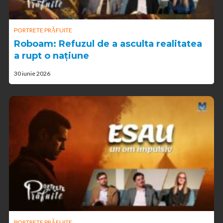
PORTRETE PRĂFUITE
Roboam: Refuzul de a asculta realitatea
a rupt o națiune
30 iunie 2026
PORTRETE PRĂFUITE