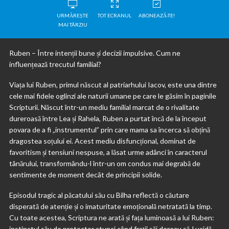
URMĂREȘTE
TOT ECRANUL
ABONEAZĂ-TE!
MAI TÂRZIU
Ruben – Între intenții bune și decizii impulsive. Cum ne
influențează trecutul familial?
Viața lui Ruben, primul născut al patriarhului Iacov, este una dintre
cele mai fidele oglinzi ale naturii umane pe care le găsim în paginile
Scripturii. Născut într-un mediu familial marcat de o rivalitate
dureroasă între Lea și Rahela, Ruben a purtat încă de la început
povara de a fi „instrumentul” prin care mama sa încerca să obțină
dragostea soțului ei. Acest mediu disfuncțional, dominat de
favoritism și tensiuni nespuse, a lăsat urme adânci în caracterul
tânărului, transformându-l într-un om condus mai degrabă de
sentimente de moment decât de principii solide.
Episodul tragic al păcatului său cu Bilha reflectă o căutare
disperată de atenție și o imaturitate emoțională netratată la timp.
Cu toate acestea, Scriptura ne arată și fața luminoasă a lui Ruben:
instinctul său de protector atunci când frații săi doreau să-l ucidă