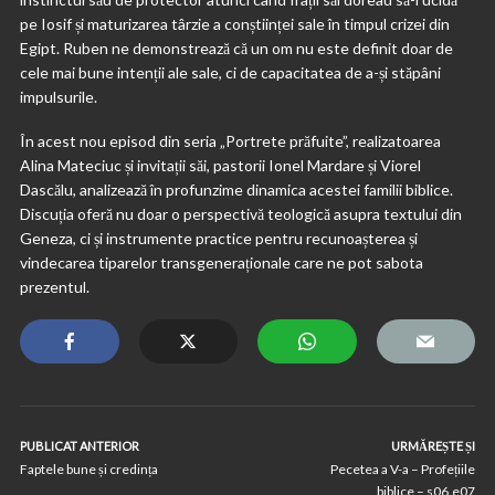
pe Iosif și maturizarea târzie a conștiinței sale în timpul crizei din
Egipt. Ruben ne demonstrează că un om nu este definit doar de
cele mai bune intenții ale sale, ci de capacitatea de a-și stăpâni
impulsurile.
În acest nou episod din seria „Portrete prăfuite”, realizatoarea
Alina Mateciuc și invitații săi, pastorii Ionel Mardare și Viorel
Dascălu, analizează în profunzime dinamica acestei familii biblice.
Discuția oferă nu doar o perspectivă teologică asupra textului din
Geneza, ci și instrumente practice pentru recunoașterea și
vindecarea tiparelor transgeneraționale care ne pot sabota
prezentul.
PUBLICAT ANTERIOR
URMĂREȘTE ȘI
Faptele bune și credința
Pecetea a V-a – Profețiile
biblice – s06.e07