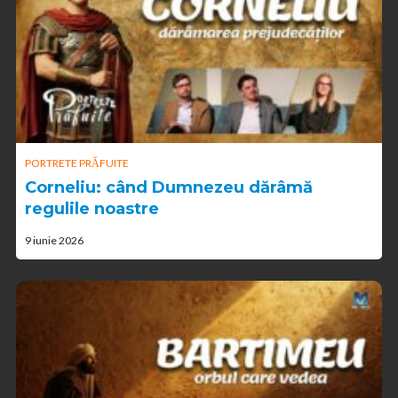
PORTRETE PRĂFUITE
Corneliu: când Dumnezeu dărâmă
regulile noastre
9 iunie 2026