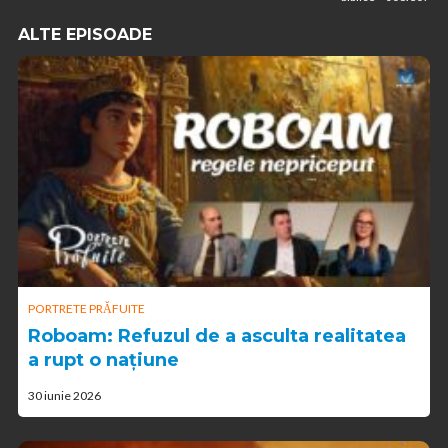
ALTE EPISOADE
PORTRETE PRĂFUITE
Roboam: Refuzul de a asculta realitatea
a rupt o națiune
30 iunie 2026