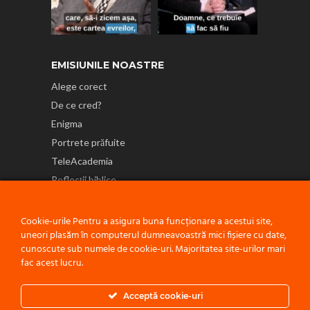
EMISIUNILE NOASTRE
Alege corect
De ce cred?
Enigma
Portrete prăfuite
TeleAcademia
Reflecții biblice
NE GĂSEȘTI ȘI PE
Cookie-urile Pentru a asigura buna funcționare a acestui site,
uneori plasăm în computerul dumneavoastră mici fișiere cu date,
cunoscute sub numele de cookie-uri. Majoritatea site-urilor mari
fac acest lucru.
Politică de confidențialitate
Acceptă cookie-uri