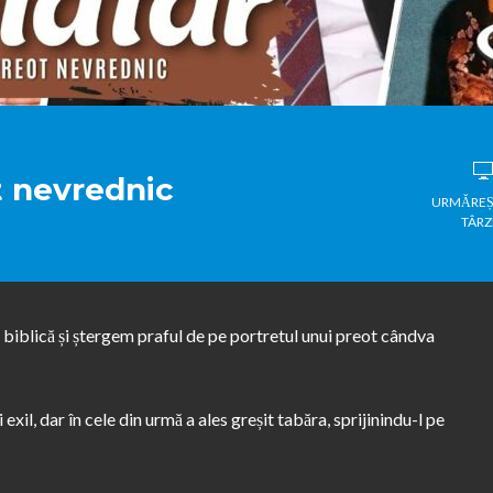
 nevrednic
URMĂREȘ
TÂRZ
 biblică și ștergem praful de pe portretul unui preot cândva
i exil, dar în cele din urmă a ales greșit tabăra, sprijinindu-l pe