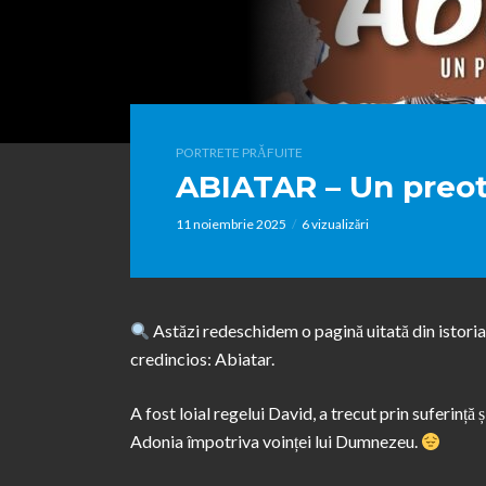
PORTRETE PRĂFUITE
ABIATAR – Un preot
11 noiembrie 2025
6 vizualizări
Astăzi redeschidem o pagină uitată din istoria
credincios: Abiatar.
A fost loial regelui David, a trecut prin suferință ș
Adonia împotriva voinței lui Dumnezeu.