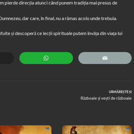
em pierde direcția atunci când punem tradiția mai presus de
umnezeu, dar care, în final, nu a rămas acolo unde trebuia.
ite și descoperă ce lecții spirituale putem învăța din viața lui
URMĂREȘTE ȘI
Războaie și vești de războaie