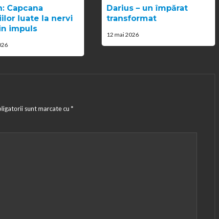
: Capcana
Darius – un împărat
ilor luate la nervi
transformat
in impuls
12 mai 2026
026
ligatorii sunt marcate cu
*