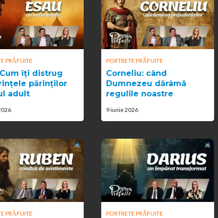
E PRĂFUITE
PORTRETE PRĂFUITE
 Cum îți distrug
Corneliu: când
ințele părinților
Dumnezeu dărâmă
ul adult
regulile noastre
 2026
9 iunie 2026
E PRĂFUITE
PORTRETE PRĂFUITE