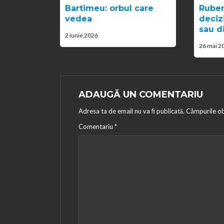
Bartimeu: orbul care
Ruben
vedea
decizi
sau d
2 iunie 2026
26 mai 2
ADAUGĂ UN COMENTARIU
Adresa ta de email nu va fi publicată.
Câmpurile ob
Comentariu
*