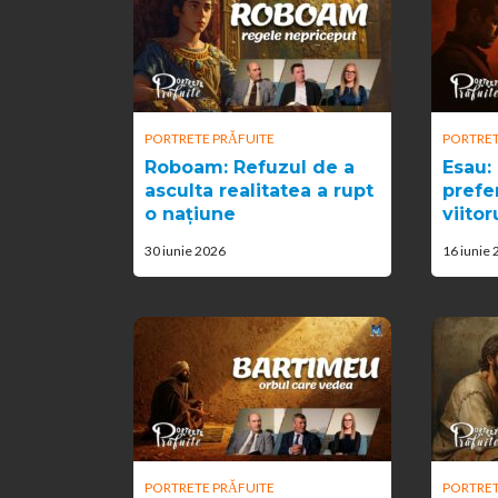
PORTRETE PRĂFUITE
PORTRET
Roboam: Refuzul de a
Esau:
asculta realitatea a rupt
prefer
o națiune
viitor
30 iunie 2026
16 iunie
PORTRETE PRĂFUITE
PORTRET