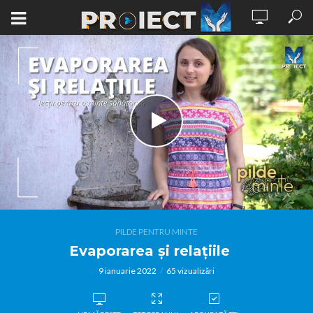
PILDE PENTRU MINTE
Evaporarea și relațiile
9 ianuarie 2022
65 vizualizări