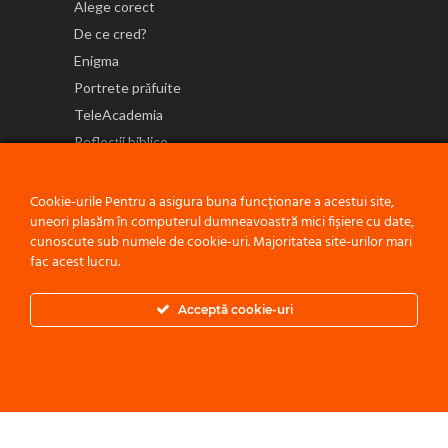
Alege corect
De ce cred?
Enigma
Portrete prăfuite
TeleAcademia
Reflecții biblice
NE GĂSEȘTI ȘI PE
Cookie-urile Pentru a asigura buna funcționare a acestui site,
uneori plasăm în computerul dumneavoastră mici fișiere cu date,
cunoscute sub numele de cookie-uri. Majoritatea site-urilor mari
fac acest lucru.
Politică de confidențialitate
Acceptă cookie-uri
© 2021 ACEST PROIECT ESTE O INIȚIATIVĂ A
BISERICII ADVENTISTE
DE ZIUA A ȘAPTEA - CONFERINȚA MOLDOVA