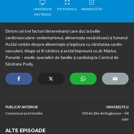
URMĂREȘTE
TOT ECRANUL
ABONEAZĂ-TE!
MAI TÂRZIU
Dintre cei trei factori determinanți care duc la bolile
cardiovasculare: sedentarismul, alimentația nesănătoasă și fumatul.
Astăzi vorbim despre alimentație și legătura cu sănătatea cardio-
vasculară. Alege să fii sănătos și astăzi împreună cu dr. Marius
Porumb – medic specialist de familie și cardiolog la Centrul de
Sănătate Podiș.
PUBLICAT ANTERIOR
URMĂREȘTE ȘI
Comunicarea în familie
100 de Zile de Rugăciune – 04
iulie
ALTE EPISOADE