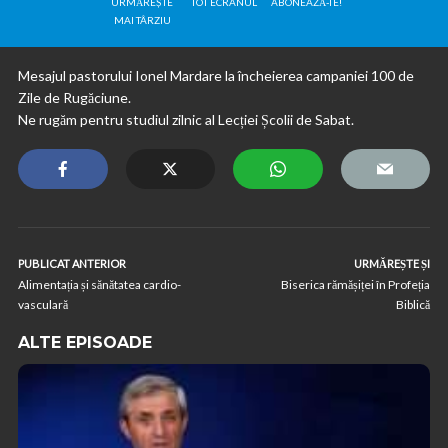
URMĂREȘTE
TOT ECRANUL
ABONEAZĂ-TE!
MAI TÂRZIU
Mesajul pastorului Ionel Mardare la încheierea campaniei 100 de
Zile de Rugăciune.
Ne rugăm pentru studiul zilnic al Lecției Școlii de Sabat.
PUBLICAT ANTERIOR
URMĂREȘTE ȘI
Alimentația și sănătatea cardio-
Biserica rămășiței în Profeția
vasculară
Biblică
ALTE EPISOADE