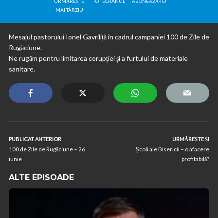
URMĂREȘTE
TOT ECRANUL
ABONEAZĂ-TE!
MAI TÂRZIU
Mesajul pastorului Ionel Gavriliță în cadrul campaniei 100 de Zile de
Rugăciune.
Ne rugăm pentru limitarea corupției și a furtului de materiale
sanitare.
PUBLICAT ANTERIOR
URMĂREȘTE ȘI
100 de Zile de Rugăciune – 26
Școli ale Bisericii – o afacere
iunie
profitabilă?
ALTE EPISOADE