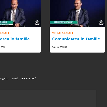
FAMILIEI
VREMEA FAMILIEI
erea în familie
Comunicarea în familie
2020
5 iulie 2020
ligatorii sunt marcate cu
*