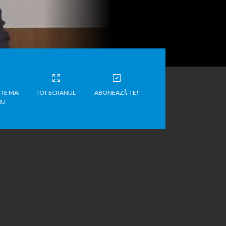
TE MAI
TOT ECRANUL
ABONEAZĂ-TE!
IU