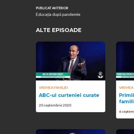
PUBLICAT ANTERIOR
Educația după pandemie
ALTE EPISOADE
VREMEA FAMILIEI
VREMEA 
ABC-ul curteniei curate
Primi
famil
20 septembrie 2020
6 septem