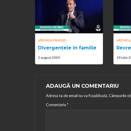
VREMEA FAMILIEI
VREMEA 
Divergențele în familie
Recre
2 august 2020
19 iulie 
ADAUGĂ UN COMENTARIU
Adresa ta de email nu va fi publicată.
Câmpurile ob
Comentariu
*