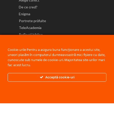
Alege corect
De ce cred?
Enigma
Portrete prăfuite
TeleAcademia
Reflecții biblice
NE GĂSEȘTI ȘI PE
Cookie-urile Pentru a asigura buna funcționare a acestui site,
uneori plasăm în computerul dumneavoastră mici fișiere cu date,
cunoscute sub numele de cookie-uri. Majoritatea site-urilor mari
fac acest lucru.
Politică de confidențialitate
Acceptă cookie-uri
© 2021 ACEST PROIECT ESTE O INIȚIATIVĂ A
BISERICII ADVENTISTE
DE ZIUA A ȘAPTEA - CONFERINȚA MOLDOVA