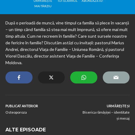
URMĂREȘTE
TOT ECRANUL
ABONEAZĂ-TE!
MAI TÂRZIU
După o perioadă de muncă, vine timpul ca familia să plece în vacanță
– un timp când familia să stea mai mult împreună, să ofere mai mult
timp altuia. Cum ne recreem în familie? Care sunt sursele noastre
de fericire în familie? Discutăm astăzi cu invitații: pastorul Marius
Andrei, directorul Viața de Familie – Uniunea Română, și pastorul
Viorel Dascălu, director asistent Viața de Familie – Conferința
Moldova.
PUBLICAT ANTERIOR
URMĂREȘTE ȘI
Osteoporoza
Biserica rămășiței – identitate
și mesaj
ALTE EPISOADE