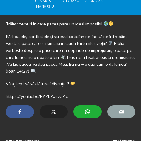
URMĂREȘTE
TOT ECRANUL
ABONEAZĂ-TE!
MAI TÂRZIU
Trăim vremuri în care pacea pare un ideal imposibil
.
Războaiele, conflictele și stresul cotidian ne fac să ne întrebăm:
Există o pace care să rămână în ciuda furtunilor vieții?
Biblia
vorbește despre o pace care nu depinde de împrejurări, o pace pe
care lumea nu o poate oferi
. Isus ne-a lăsat această promisiune:
„Vă las pacea, vă dau pacea Mea. Eu nu v-o dau cum o dă lumea”
(Ioan 14:27)
.
Vă aștept să vă alăturați discuției!
https://youtu.be/EYZbAvrvCAc