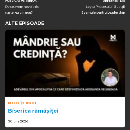
PUBLICAT ANTERIOR
URMĂREȘTE ȘI
De ce avem nevoie de
Legea Procesului: 5 Lecții
nașterea din nou?
Esențiale pentru Leadership
ALTE EPISOADE
REFLECȚII BIBLICE
Biserica rămășiței
30 iulie 2026