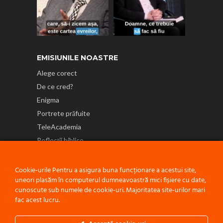
EMISIUNILE NOASTRE
Alege corect
De ce cred?
Enigma
Portrete prăfuite
TeleAcademia
Reflecții biblice
NE GĂSEȘTI ȘI PE
Cookie-urile Pentru a asigura buna funcționare a acestui site,
uneori plasăm în computerul dumneavoastră mici fișiere cu date,
cunoscute sub numele de cookie-uri. Majoritatea site-urilor mari
fac acest lucru.
Politică de confidențialitate