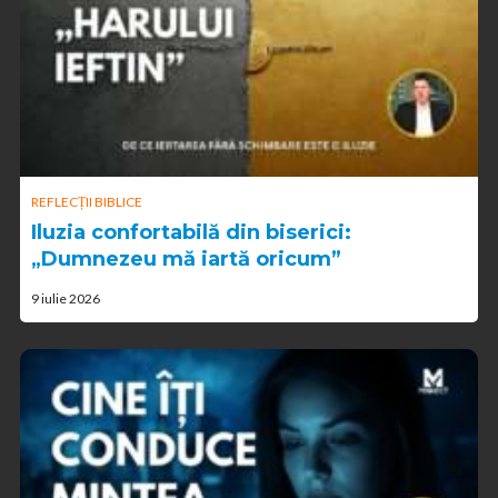
REFLECȚII BIBLICE
Iluzia confortabilă din biserici:
„Dumnezeu mă iartă oricum”
9 iulie 2026