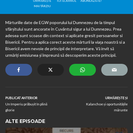
URMĂREȘTE
TOT ECRANUL
ABONEAZĂ-TE!
MAI TÂRZIU
Mărturiile date de EGW poporului lui Dumnezeu de la timpul
sfârșitului sunt ancorate în Cuvântul sigur a lui Dumnezeu. Prea
adesea sunt scoase din context si aplicate gresit persoanelor si
Bisericii. Pentru a aplica corect aceste mărturii la viața noastră si a
Bisericii avem nevoie de principii de interpretare. Vă invit să
urmăriți emisiunea și împreună să descoperim aceste principii.
PUBLICAT ANTERIOR
URMĂREȘTE ȘI
Un Imperiu prăbușit în plină
Kalanchoe și oportunitățile
glorie
mărunte
ALTE EPISOADE