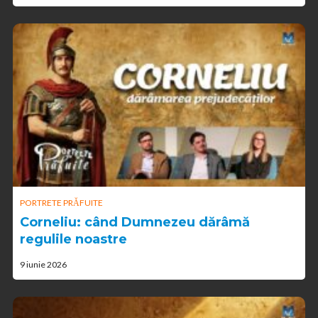
PORTRETE PRĂFUITE
Corneliu: când Dumnezeu dărâmă
regulile noastre
9 iunie 2026