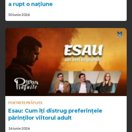
a rupt o națiune
30 iunie 2026
PORTRETE PRĂFUITE
Esau: Cum îți distrug preferințele
părinților viitorul adult
16 iunie 2026