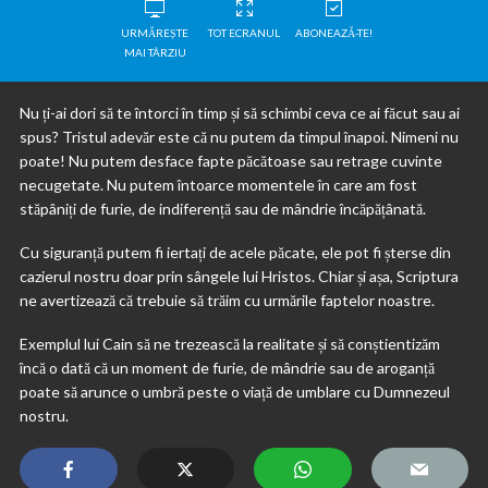
URMĂREȘTE
TOT ECRANUL
ABONEAZĂ-TE!
MAI TÂRZIU
Nu ți-ai dori să te întorci în timp și să schimbi ceva ce ai făcut sau ai
spus? Tristul adevăr este că nu putem da timpul înapoi. Nimeni nu
poate! Nu putem desface fapte păcătoase sau retrage cuvinte
necugetate. Nu putem întoarce momentele în care am fost
stăpâniți de furie, de indiferență sau de mândrie încăpățânată.
Cu siguranță putem fi iertați de acele păcate, ele pot fi șterse din
cazierul nostru doar prin sângele lui Hristos. Chiar și așa, Scriptura
ne avertizează că trebuie să trăim cu urmările faptelor noastre.
Exemplul lui Cain să ne trezească la realitate și să conștientizăm
încă o dată că un moment de furie, de mândrie sau de aroganță
poate să arunce o umbră peste o viață de umblare cu Dumnezeul
nostru.