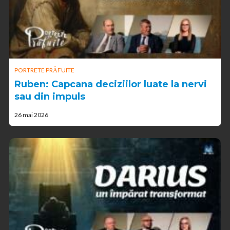
PORTRETE PRĂFUITE
Ruben: Capcana deciziilor luate la nervi
sau din impuls
26 mai 2026