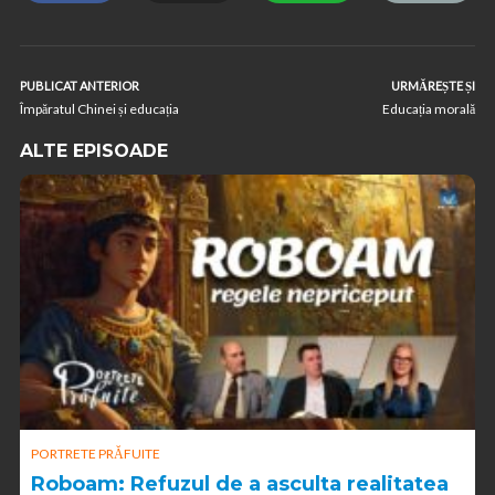
PUBLICAT ANTERIOR
URMĂREȘTE ȘI
Împăratul Chinei și educația
Educația morală
ALTE EPISOADE
PORTRETE PRĂFUITE
Roboam: Refuzul de a asculta realitatea