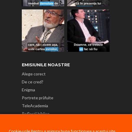
EMISIUNILE NOASTRE
Alege corect
De ce cred?
Enigma
Portrete prăfuite
TeleAcademia
Reflecții biblice
NE GĂSEȘTI ȘI PE
Cookie-urile Pentru a asigura buna funcționare a acestui site,