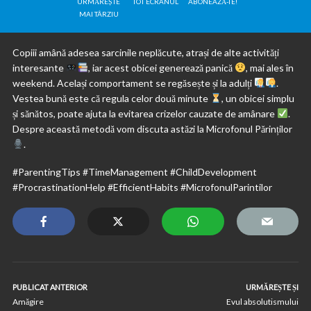
URMĂREȘTE
TOT ECRANUL
ABONEAZĂ-TE!
MAI TÂRZIU
Copiii amână adesea sarcinile neplăcute, atrași de alte activități
interesante
, iar acest obicei generează panică
, mai ales în
weekend. Același comportament se regăsește și la adulți
.
Vestea bună este că regula celor două minute
, un obicei simplu
și sănătos, poate ajuta la evitarea crizelor cauzate de amânare
.
Despre această metodă vom discuta astăzi la Microfonul Părinților
.
#ParentingTips #TimeManagement #ChildDevelopment
#ProcrastinationHelp #EfficientHabits #MicrofonulParintilor
PUBLICAT ANTERIOR
URMĂREȘTE ȘI
Amăgire
Evul absolutismului