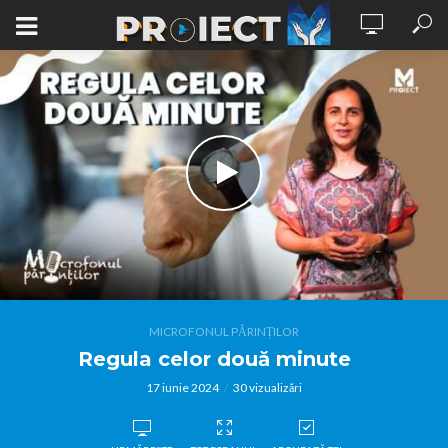
MICROFONUL PĂRINȚILOR
Regula celor două minute
17 iunie 2024
30 vizualizări