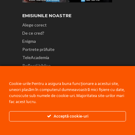
EMISIUNILE NOASTRE
Alege corect
De ce cred?
Enigma
Portrete prăfuite
TeleAcademia
Reflecții biblice
NE GĂSEȘTI ȘI PE
Cookie-urile Pentru a asigura buna funcționare a acestui site,
uneori plasăm în computerul dumneavoastră mici fișiere cu date,
cunoscute sub numele de cookie-uri. Majoritatea site-urilor mari
fac acest lucru.
Politică de confidențialitate
Acceptă cookie-uri
© 2021 ACEST PROIECT ESTE O INIȚIATIVĂ A
BISERICII ADVENTISTE