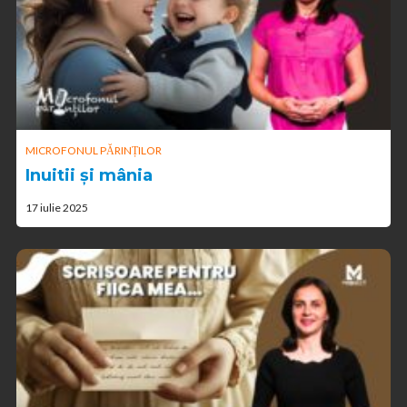
MICROFONUL PĂRINȚILOR
Inuitii și mânia
17 iulie 2025