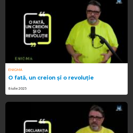
ENIGMA
O fată, un creion și o revoluție
8 iulie 2025