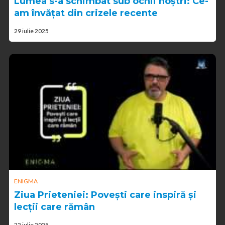
Lumea s-a schimbat sub ochii noștri: Ce-
am învățat din crizele recente
29 iulie 2025
ENIGMA
Ziua Prieteniei: Povești care inspiră și
lecții care rămân
22 iulie 2025