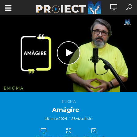
ENIGMA
Amăgire
18 iunie 2024
28 vizualizări