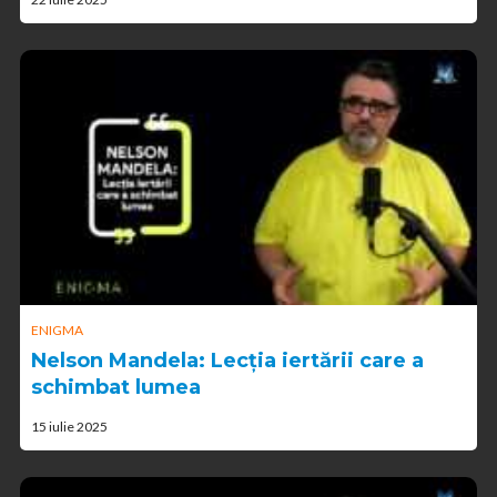
ENIGMA
Nelson Mandela: Lecția iertării care a
schimbat lumea
15 iulie 2025