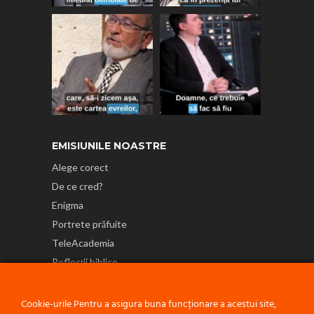
EMISIUNILE NOASTRE
Alege corect
De ce cred?
Enigma
Portrete prăfuite
TeleAcademia
Reflecții biblice
NE GĂSEȘTI ȘI PE
Cookie-urile Pentru a asigura buna funcționare a acestui site,