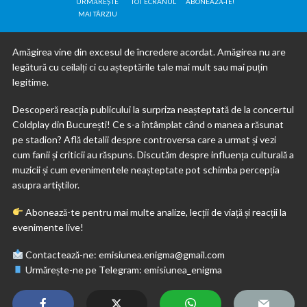
URMĂREȘTE
TOT ECRANUL
ABONEAZĂ-TE!
MAI TÂRZIU
Amăgirea vine din excesul de încredere acordat. Amăgirea nu are
legătură cu ceilalți ci cu așteptările tale mai mult sau mai puțin
legitime.
Descoperă reacția publicului la surpriza neașteptată de la concertul
Coldplay din București! Ce s-a întâmplat când o manea a răsunat
pe stadion? Află detalii despre controversa care a urmat și vezi
cum fanii și criticii au răspuns. Discutăm despre influența culturală a
muzicii și cum evenimentele neașteptate pot schimba percepția
asupra artiștilor.
Abonează-te pentru mai multe analize, lecții de viață și reacții la
evenimente live!
Contactează-ne: emisiunea.enigma@gmail.com
Urmărește-ne pe Telegram: emisiunea_enigma