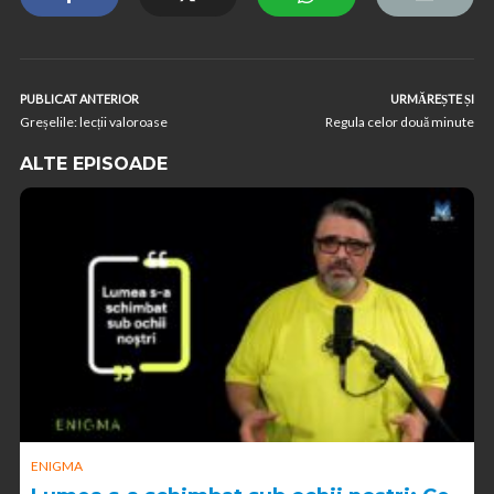
PUBLICAT ANTERIOR
URMĂREȘTE ȘI
Greșelile: lecții valoroase
Regula celor două minute
ALTE EPISOADE
ENIGMA