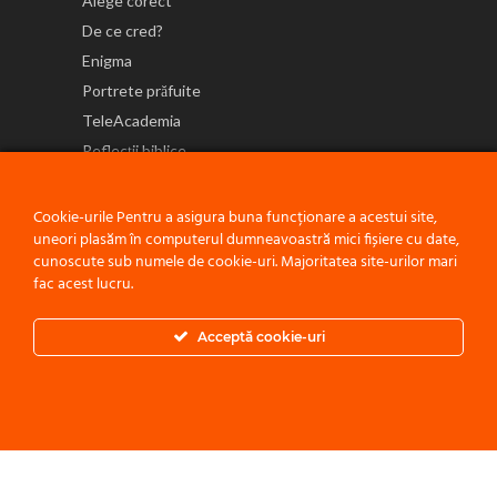
Alege corect
De ce cred?
Enigma
Portrete prăfuite
TeleAcademia
Reflecții biblice
NE GĂSEȘTI ȘI PE
Cookie-urile Pentru a asigura buna funcționare a acestui site,
uneori plasăm în computerul dumneavoastră mici fișiere cu date,
cunoscute sub numele de cookie-uri. Majoritatea site-urilor mari
fac acest lucru.
Politică de confidențialitate
Acceptă cookie-uri
© 2021 ACEST PROIECT ESTE O INIȚIATIVĂ A
BISERICII ADVENTISTE
DE ZIUA A ȘAPTEA - CONFERINȚA MOLDOVA