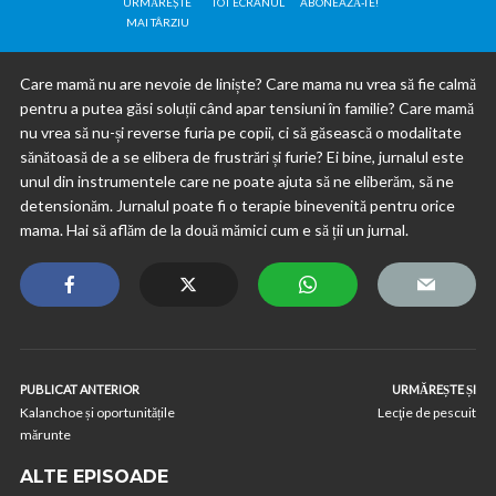
URMĂREȘTE
TOT ECRANUL
ABONEAZĂ-TE!
MAI TÂRZIU
Care mamă nu are nevoie de liniște? Care mama nu vrea să fie calmă
pentru a putea găsi soluții când apar tensiuni în familie? Care mamă
nu vrea să nu-și reverse furia pe copii, ci să găsească o modalitate
sănătoasă de a se elibera de frustrări și furie? Ei bine, jurnalul este
unul din instrumentele care ne poate ajuta să ne eliberăm, să ne
detensionăm. Jurnalul poate fi o terapie binevenită pentru orice
mama. Hai să aflăm de la două mămici cum e să ții un jurnal.
PUBLICAT ANTERIOR
URMĂREȘTE ȘI
Kalanchoe și oportunitățile
Lecţie de pescuit
mărunte
ALTE EPISOADE