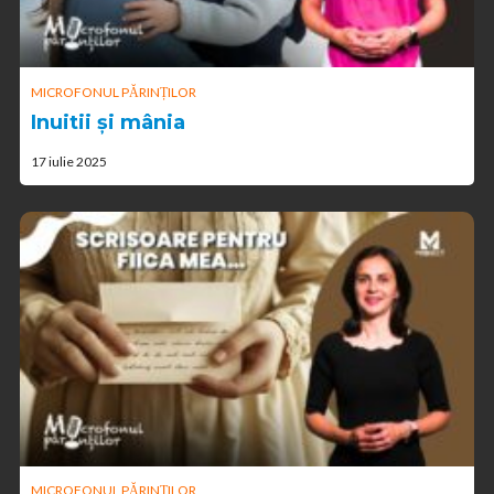
MICROFONUL PĂRINȚILOR
Inuitii și mânia
17 iulie 2025
MICROFONUL PĂRINȚILOR