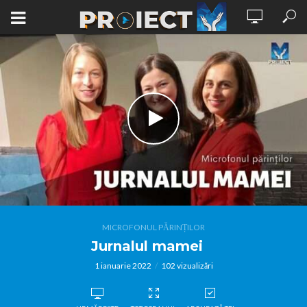
MICROFONUL PĂRINȚILOR
Jurnalul mamei
1 ianuarie 2022
102 vizualizări