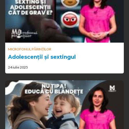
MICROFONUL PĂRINȚILOR
Adolescenții și sextingul
24 iulie 2025