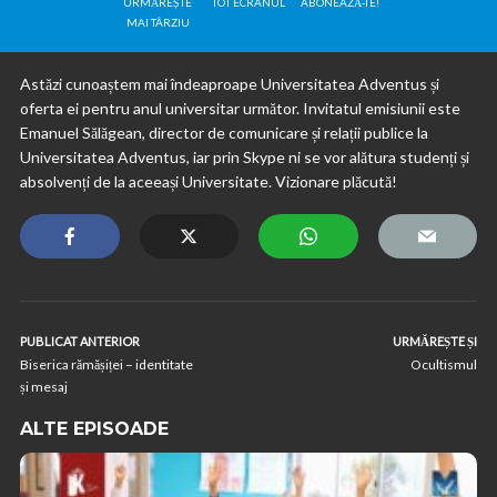
URMĂREȘTE
TOT ECRANUL
ABONEAZĂ-TE!
MAI TÂRZIU
Astăzi cunoaștem mai îndeaproape Universitatea Adventus și
oferta ei pentru anul universitar următor. Invitatul emisiunii este
Emanuel Sălăgean, director de comunicare și relații publice la
Universitatea Adventus, iar prin Skype ni se vor alătura studenți și
absolvenți de la aceeași Universitate. Vizionare plăcută!
PUBLICAT ANTERIOR
URMĂREȘTE ȘI
Biserica rămășiței – identitate
Ocultismul
și mesaj
ALTE EPISOADE