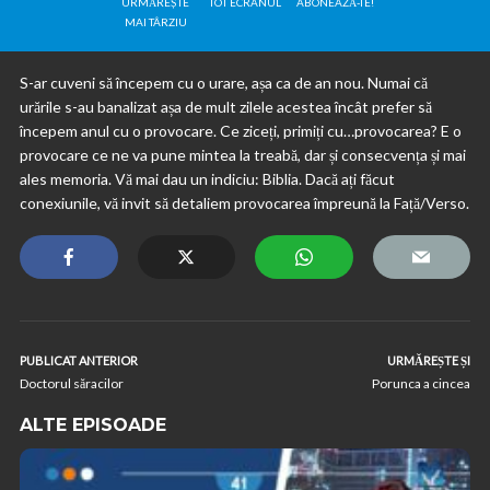
URMĂREȘTE
TOT ECRANUL
ABONEAZĂ-TE!
MAI TÂRZIU
S-ar cuveni să începem cu o urare, așa ca de an nou. Numai că
urările s-au banalizat așa de mult zilele acestea încât prefer să
începem anul cu o provocare. Ce ziceți, primiți cu…provocarea? E o
provocare ce ne va pune mintea la treabă, dar și consecvența și mai
ales memoria. Vă mai dau un indiciu: Biblia. Dacă ați făcut
conexiunile, vă invit să detaliem provocarea împreună la Față/Verso.
PUBLICAT ANTERIOR
URMĂREȘTE ȘI
Doctorul săracilor
Porunca a cincea
ALTE EPISOADE