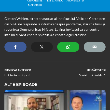
URMĂREȘTE
TOT ECRANUL
ABONEAZĂ-TE!
MAI TÂRZIU
Clinton Wahlen, director asociat al Institutului Biblic de Cercetare
din SUA, ne răspunde la întrebări despre pandemie, sfârșitul lumii și
revenirea Domnului Isus Hristos. La final invitatul va concentra
într-un cuvânt esența spirituală a escatologiei creștine.
PUBLICAT ANTERIOR
URMĂREȘTE ȘI
Iată, toate sunt gata!
Daniel capitolul 4 și 5
ALTE EPISOADE