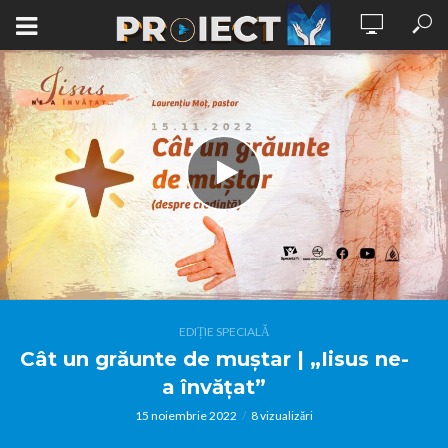
EDIȚIE SPECIALĂ
Cât un grăunte de muștar | „Iisus ne-
a învățat”
15 noiembrie 2022
8 vizualizări