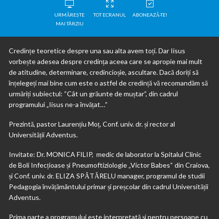
URMĂREȘTE
TOT ECRANUL
ABONEAZĂ-TE!
MAI TÂRZIU
Credințe teoretice despre una sau alta avem toți. Dar Iisus
vorbește adesea despre credința aceea care se apropie mai mult
de atitudine, determinare, credincioșie, ascultare. Dacă doriți să
înțelegeți mai bine cum este o astfel de credință vă recomandăm să
urmăriți subiectul: “Cât un grăunte de muștar”, din cadrul
programului „Iisus ne-a învățat…”
Prezintă, pastor Laurențiu Moț, Conf. univ. dr. și rector al
Universității Adventus.
Invitate: Dr. MONICA FILIP, medic de laborator la Spitalul Clinic
de Boli Infecțioase și Pneumoftiziologie „Victor Babes“ din Craiova,
și Conf. univ. dr. ELIZA SPĂTĂRELU manager, programul de studii
Pedagogia învățământului primar și preșcolar din cadrul Universității
Adventus.
Prima parte a programului este interpretată și pentru persoane cu