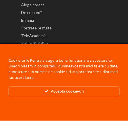
Alege corect
De ce cred?
Enigma
Portrete prăfuite
TeleAcademia
Reflecții biblice
NE GĂSEȘTI ȘI PE
Cookie-urile Pentru a asigura buna funcționare a acestui site,
uneori plasăm în computerul dumneavoastră mici fișiere cu date,
cunoscute sub numele de cookie-uri. Majoritatea site-urilor mari
fac acest lucru.
Politică de confidențialitate
Acceptă cookie-uri
© 2021 ACEST PROIECT ESTE O INIȚIATIVĂ A
BISERICII ADVENTISTE
DE ZIUA A ȘAPTEA - CONFERINȚA MOLDOVA