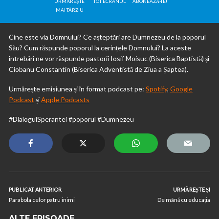
URMĂREȘTE
TOT ECRANUL
ABONEAZĂ-TE!
MAI TÂRZIU
Cine este via Domnului? Ce așteptări are Dumnezeu de la poporul
Său? Cum răspunde poporul la cerințele Domnului? La aceste
întrebări ne vor răspunde pastorii Iosif Moisuc (Biserica Baptistă) și
Ciobanu Constantin (Biserica Adventistă de Ziua a Șaptea).
Urmărește emisiunea și în format podcast pe:
Spotify
,
Google
Podcast
și
Apple Podcasts
#DialogulSperantei #poporul #Dumnezeu
PUBLICAT ANTERIOR
URMĂREȘTE ȘI
Parabola celor patru inimi
De mână cu educația
ALTE EPISOADE