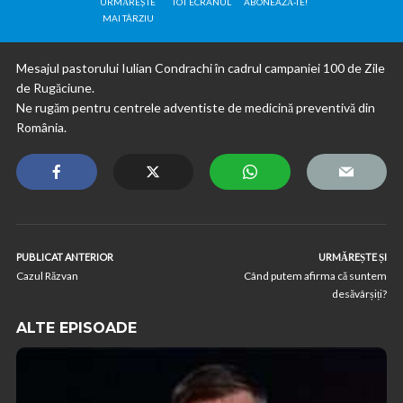
URMĂREȘTE
TOT ECRANUL
ABONEAZĂ-TE!
MAI TÂRZIU
Mesajul pastorului Iulian Condrachi în cadrul campaniei 100 de Zile
de Rugăciune.
Ne rugăm pentru centrele adventiste de medicină preventivă din
România.
PUBLICAT ANTERIOR
URMĂREȘTE ȘI
Cazul Răzvan
Când putem afirma că suntem
desăvârșiți?
ALTE EPISOADE