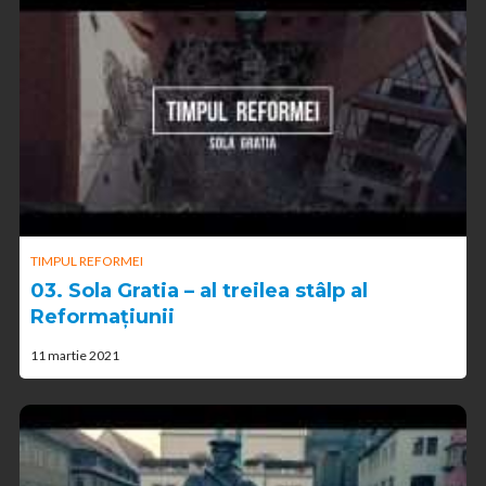
TIMPUL REFORMEI
03. Sola Gratia – al treilea stâlp al
Reformațiunii
11 martie 2021