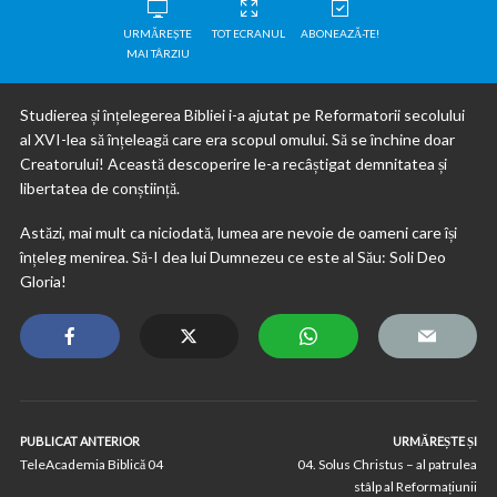
URMĂREȘTE
TOT ECRANUL
ABONEAZĂ-TE!
MAI TÂRZIU
Studierea și înțelegerea Bibliei i-a ajutat pe Reformatorii secolului
al XVI-lea să înțeleagă care era scopul omului. Să se închine doar
Creatorului! Această descoperire le-a recâștigat demnitatea și
libertatea de conștiință.
Astăzi, mai mult ca niciodată, lumea are nevoie de oameni care își
înțeleg menirea. Să-I dea lui Dumnezeu ce este al Său: Soli Deo
Gloria!
PUBLICAT ANTERIOR
URMĂREȘTE ȘI
TeleAcademia Biblică 04
04. Solus Christus – al patrulea
stâlp al Reformațiunii