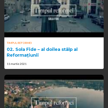
TIMPUL REFORMEI
02. Sola Fide – al doilea stâlp al
Reformațiunii
11 martie 2021