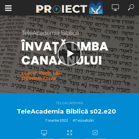
TELEACADEMIA
TeleAcademia Biblică s02.e20
7 martie 2022
47 vizualizări