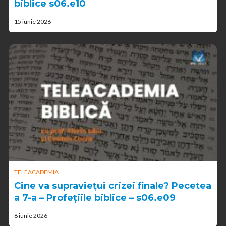
biblice s06.e10
15 iunie 2026
TELEACADEMIA
Cine va supraviețui crizei finale? Pecetea
a 7-a – Profețiile biblice – s06.e09
8 iunie 2026