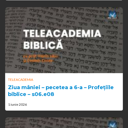
TELEACADEMIA
Ziua mâniei – pecetea a 6-a – Profețiile
biblice – s06.e08
1 iunie 2026