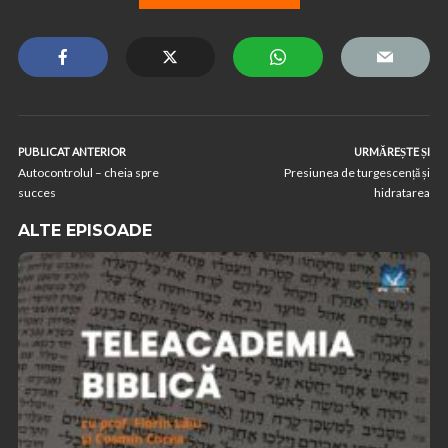
PUBLICAT ANTERIOR
URMĂREȘTE ȘI
Autocontrolul – cheia spre
Presiunea de turgescență și
succes
hidratarea
ALTE EPISOADE