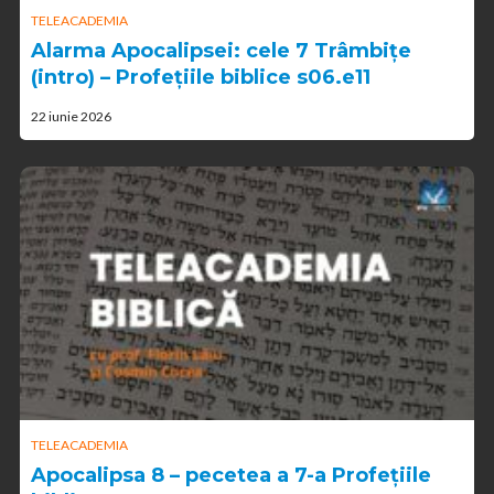
TELEACADEMIA
Alarma Apocalipsei: cele 7 Trâmbițe
(intro) – Profețiile biblice s06.e11
22 iunie 2026
TELEACADEMIA
Apocalipsa 8 – pecetea a 7-a Profețiile