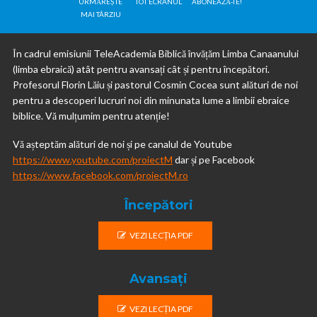
URMĂREȘTE
TOT ECRANUL
ABONEAZĂ-TE!
MAI TÂRZIU
În cadrul emisiunii TeleAcademia Biblică învățăm Limba Canaanului
(limba ebraică) atât pentru avansați cât și pentru începători.
Profesorul Florin Lăiu și pastorul Cosmin Cocea sunt alături de noi
pentru a descoperi lucruri noi din minunata lume a limbii ebraice
biblice. Vă mulțumim pentru atenție!
Vă așteptăm alături de noi și pe canalul de Youtube
https://www.youtube.com/proiectM
dar și pe Facebook
https://www.facebook.com/proiectM.ro
Începători
VEZI LECȚIA PDF
Avansați
VEZI LECȚIA PDF