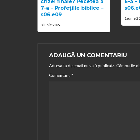
crizei finale? Pecetea a
6-a – 
7-a – Profețiile biblice –
s06.e
s06.e09
1 iunie 2
8 iunie 2026
ADAUGĂ UN COMENTARIU
Adresa ta de email nu va fi publicată.
Câmpurile ob
Comentariu
*