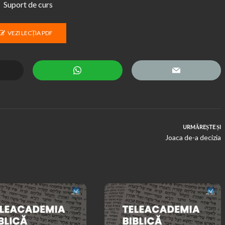
Suport de curs
VEZI LECȚIA PDF
URMĂREȘTE ȘI
Joaca de-a decizia