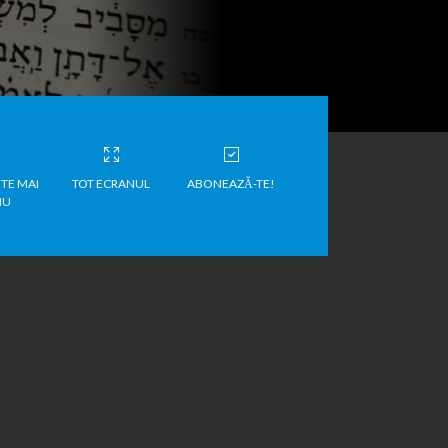
TE MAI
TOT ECRANUL
ABONEAZĂ-TE!
IU