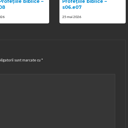
Profețiile biblice –
Profețiile biblice –
08
s06.e07
026
25 mai 2026
ligatorii sunt marcate cu
*