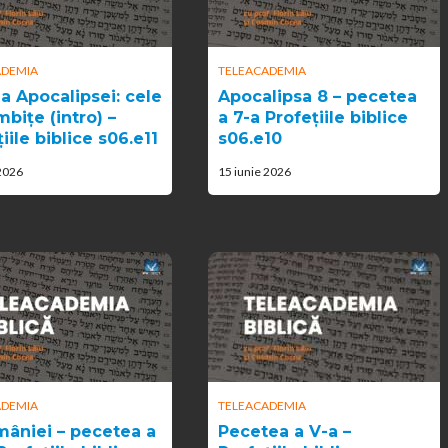
ADEMIA
TELEACADEMIA
a Apocalipsei: cele
Apocalipsa 8 – pecetea
bițe (intro) –
a 7-a Profețiile biblice
iile biblice s06.e11
s06.e10
 2026
15 iunie 2026
ADEMIA
TELEACADEMIA
mâniei – pecetea a
Pecetea a V-a –