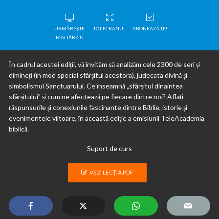
URMĂREȘTE
TOT ECRANUL
ABONEAZĂ-TE!
MAI TÂRZIU
În cadrul acestei ediții, vă invităm să analizăm cele 2300 de seri și
dimineți (în mod special sfârșitul acestora), judecata divină și
simbolismul Sanctuarului. Ce înseamnă „sfârșitul dinaintea
sfârșitului” și cum ne afectează pe fiecare dintre noi? Aflați
răspunsurile și conexiunile fascinante dintre Biblie, istorie și
evenimentele viitoare, în această ediție a emisiunii TeleAcademia
biblică.
Suport de curs
VEZI LECȚIA PDF