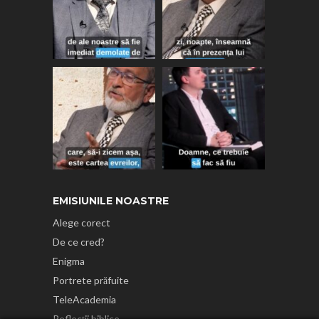
EMISIUNILE NOASTRE
Alege corect
De ce cred?
Enigma
Portrete prăfuite
TeleAcademia
Reflecții biblice