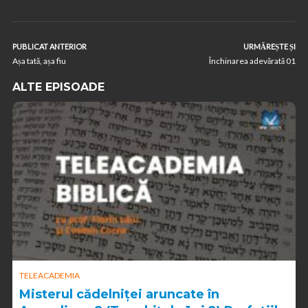
PUBLICAT ANTERIOR
URMĂREȘTE ȘI
Așa tată, așa fiu
Închinarea adevărată 01
ALTE EPISOADE
TELEACADEMIA
Misterul cădelniței aruncate în