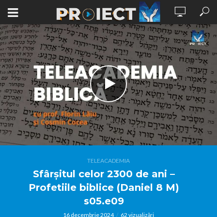
TELEACADEMIA
Sfârșitul celor 2300 de ani –
Profetiile biblice (Daniel 8 M)
s05.e09
16 decembrie 2024
62 vizualizări