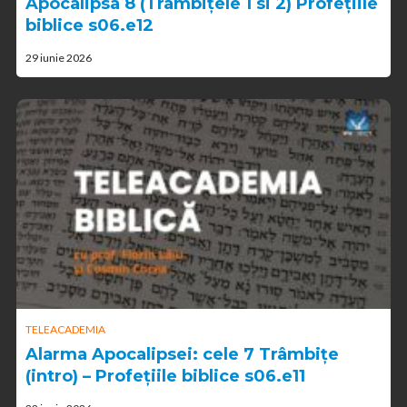
Apocalipsa 8 (Trambițele 1 si 2) Profețiile
biblice s06.e12
29 iunie 2026
TELEACADEMIA
Alarma Apocalipsei: cele 7 Trâmbițe
(intro) – Profețiile biblice s06.e11