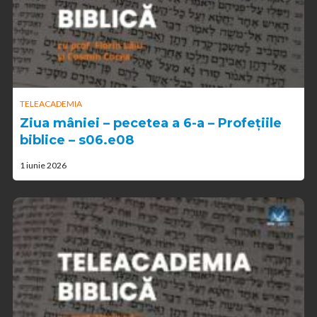
TELEACADEMIA
Ziua mâniei – pecetea a 6-a – Profețiile
biblice – s06.e08
1 iunie 2026