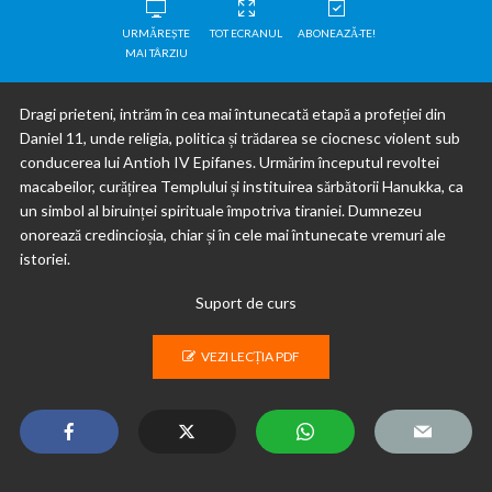
URMĂREȘTE
TOT ECRANUL
ABONEAZĂ-TE!
MAI TÂRZIU
Dragi prieteni, intrăm în cea mai întunecată etapă a profeției din
Daniel 11, unde religia, politica și trădarea se ciocnesc violent sub
conducerea lui Antioh IV Epifanes. Urmărim începutul revoltei
macabeilor, curățirea Templului și instituirea sărbătorii Hanukka, ca
un simbol al biruinței spirituale împotriva tiraniei. Dumnezeu
onorează credincioșia, chiar și în cele mai întunecate vremuri ale
istoriei.
Suport de curs
VEZI LECȚIA PDF