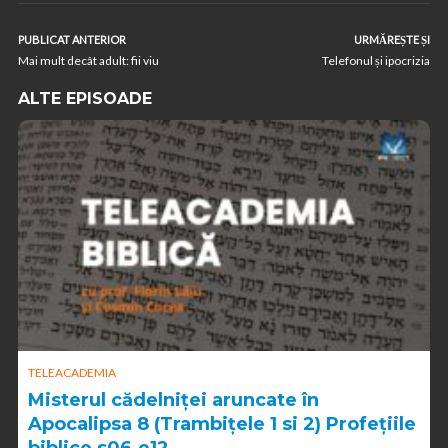
PUBLICAT ANTERIOR
URMĂREȘTE ȘI
Mai mult decât adult: fii viu
Telefonul și ipocrizia
ALTE EPISOADE
TELEACADEMIA
Misterul cădelniței aruncate în
Apocalipsa 8 (Trambițele 1 si 2) Profețiile