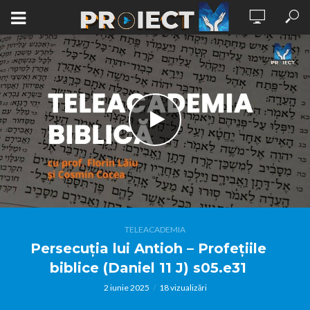
TELEACADEMIA
Persecuția lui Antioh – Profețiile
biblice (Daniel 11 J) s05.e31
2 iunie 2025
18 vizualizări