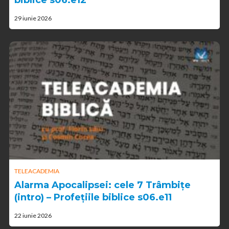
biblice s06.e12
29 iunie 2026
TELEACADEMIA
Alarma Apocalipsei: cele 7 Trâmbițe
(intro) – Profețiile biblice s06.e11
22 iunie 2026