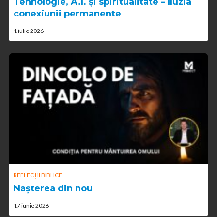
Tehnologie, A.I. și spiritualitate – Iluzia
conexiunii permanente
1 iulie 2026
REFLECȚII BIBLICE
Nașterea din nou
17 iunie 2026