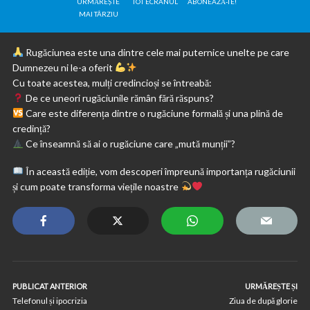
URMĂREȘTE
TOT ECRANUL
ABONEAZĂ-TE!
MAI TÂRZIU
Rugăciunea este una dintre cele mai puternice unelte pe care
Dumnezeu ni le-a oferit
Cu toate acestea, mulți credincioși se întreabă:
De ce uneori rugăciunile rămân fără răspuns?
Care este diferența dintre o rugăciune formală și una plină de
credință?
Ce înseamnă să ai o rugăciune care „mută munții”?
În această ediție, vom descoperi împreună importanța rugăciunii
și cum poate transforma viețile noastre
PUBLICAT ANTERIOR
URMĂREȘTE ȘI
Telefonul și ipocrizia
Ziua de după glorie