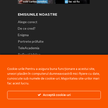
EMISIUNILE NOASTRE
Alege corect
De ce cred?
Enigma
Portrete prăfuite
TeleAcademia
Reflecții biblice
NE GĂSEȘTI ȘI PE
Cookie-urile Pentru a asigura buna funcționare a acestui site,
uneori plasăm în computerul dumneavoastră mici fișiere cu date,
cunoscute sub numele de cookie-uri. Majoritatea site-urilor mari
fac acest lucru.
Politică de confidențialitate
Acceptă cookie-uri