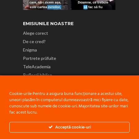
EMISIUNILE NOASTRE
Alege corect
De ce cred?
Enigma
Portrete prăfuite
TeleAcademia
Reflecții biblice
NE GĂSEȘTI ȘI PE
Cookie-urile Pentru a asigura buna funcționare a acestui site,
uneori plasăm în computerul dumneavoastră mici fișiere cu date,
cunoscute sub numele de cookie-uri. Majoritatea site-urilor mari
fac acest lucru.
Politică de confidențialitate
Acceptă cookie-uri