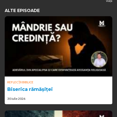
viața
ALTE EPISOADE
REFLECȚII BIBLICE
Biserica rămășiței
30 iulie 2026