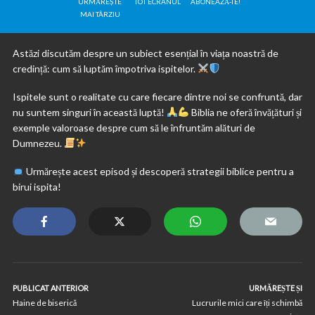
URMĂREȘTE
TOT ECRANUL
ABONEAZĂ-TE!
MAI TÂRZIU
Astăzi discutăm despre un subiect esențial în viața noastră de
credință: cum să luptăm împotriva ispitelor.
Ispitele sunt o realitate cu care fiecare dintre noi se confruntă, dar
nu suntem singuri în această luptă!
Biblia ne oferă învățături și
exemple valoroase despre cum să le înfruntăm alături de
Dumnezeu.
Urmărește acest episod și descoperă strategii biblice pentru a
birui ispita!
PUBLICAT ANTERIOR
URMĂREȘTE ȘI
Haine de biserică
Lucrurile mici care îți schimbă