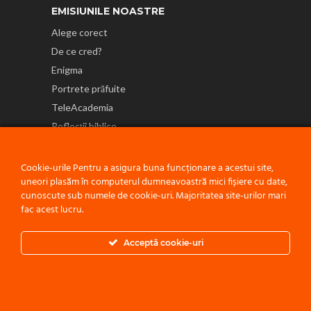
EMISIUNILE NOASTRE
Alege corect
De ce cred?
Enigma
Portrete prăfuite
TeleAcademia
Reflecții biblice
NE GĂSEȘTI ȘI PE
Cookie-urile Pentru a asigura buna funcționare a acestui site,
uneori plasăm în computerul dumneavoastră mici fișiere cu date,
cunoscute sub numele de cookie-uri. Majoritatea site-urilor mari
fac acest lucru.
Politică de confidențialitate
Acceptă cookie-uri
© 2021 ACEST PROIECT ESTE O INIȚIATIVĂ A
BISERICII ADVENTISTE
DE ZIUA A ȘAPTEA - CONFERINȚA MOLDOVA