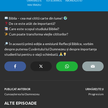
URMĂREȘTE
TOT ECRANUL
ABONEAZĂ-TE!
MAI TÂRZIU
Biblia – cea mai citită carte din lume!
De ce este atât de importantă?
Care este scopul studiului Bibliei?
Cum poate transforma viețile cititorilor?
În această primă ediție a emisiunii Reflecții Biblice, vorbim
despre puterea Cuvântului lui Dumnezeu și despre importanța
studierii lui pentru o viață schimbată.
PUBLICAT ANTERIOR
URMĂREȘTE ȘI
Cunoașterea lui Dumnezeu
Progresism
ALTE EPISOADE