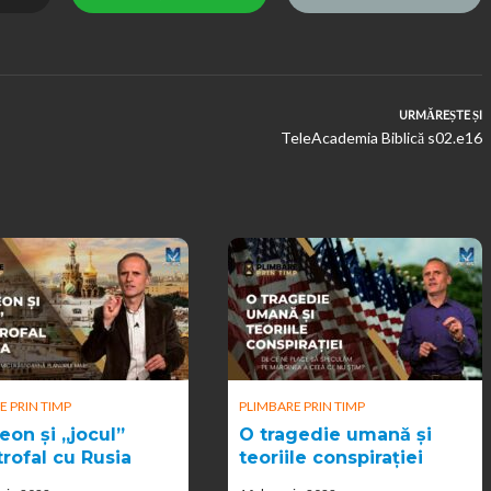
URMĂREȘTE ȘI
TeleAcademia Biblică s02.e16
E PRIN TIMP
PLIMBARE PRIN TIMP
eon și „jocul”
O tragedie umană și
trofal cu Rusia
teoriile conspirației