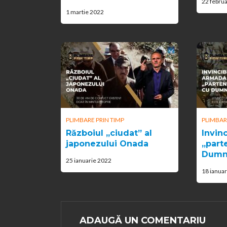
22 febru
1 martie 2022
PLIMBARE PRIN TIMP
PLIMBAR
Războiul „ciudat” al
Invin
japonezului Onada
„part
Dumn
25 ianuarie 2022
18 ianua
ADAUGĂ UN COMENTARIU