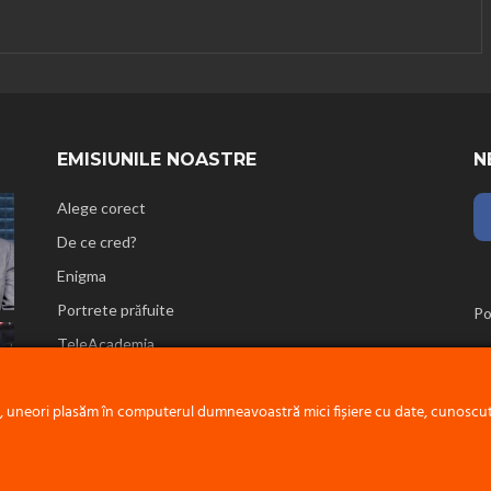
EMISIUNILE NOASTRE
N
Alege corect
De ce cred?
Enigma
Portrete prăfuite
Po
TeleAcademia
Reflecții biblice
e, uneori plasăm în computerul dumneavoastră mici fișiere cu date, cunoscute