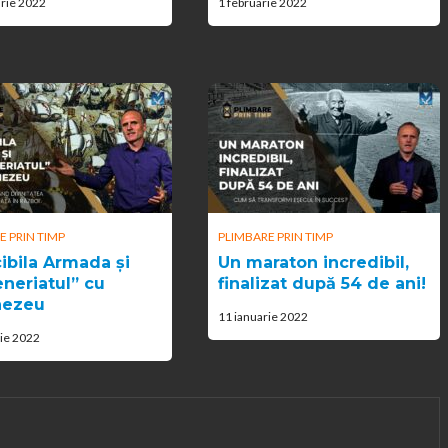
arie 2022
1 februarie 2022
E PRIN TIMP
PLIMBARE PRIN TIMP
cibila Armada și
Un maraton incredibil,
eneriatul” cu
finalizat după 54 de ani!
ezeu
11 ianuarie 2022
rie 2022