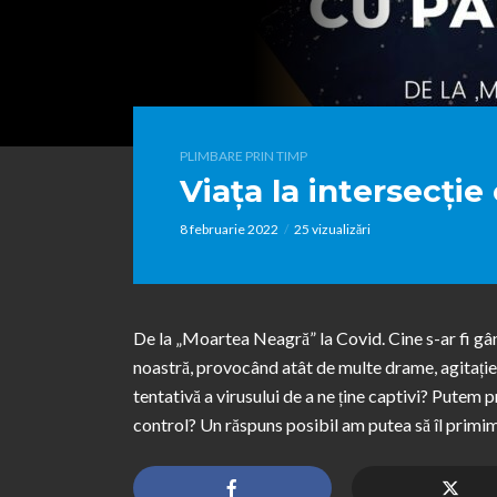
PLIMBARE PRIN TIMP
Viața la intersecți
8 februarie 2022
25 vizualizări
De la „Moartea Neagră” la Covid. Cine s-ar fi gân
noastră, provocând atât de multe drame, agitație, p
tentativă a virusului de a ne ține captivi? Putem
control? Un răspuns posibil am putea să îl primi