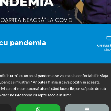
e cu pandemia
URMĂREȘ
TÂRZ
dit în urmă cu un an că pandemia se va instala confortabil în viața
anică și frustrări? Ar putea fi însă și ceva pozitiv în această
 privi cu optimism tocmai atunci când lucrurile par scăpate de sub
m dacă ne întoarcem cu șapte secole în urmă.