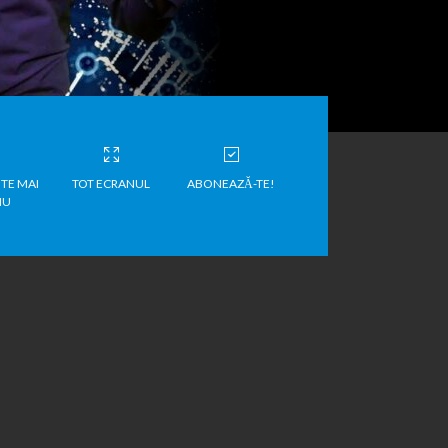
TE MAI
TOT ECRANUL
ABONEAZĂ-TE!
IU