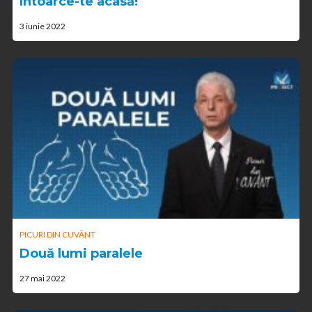
Întoarce-te acasă!
3 iunie 2022
PICURI DIN CUVÂNT
Două lumi paralele
27 mai 2022