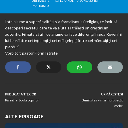
URMĂREȘTE
TOT ECRANUL
ABONEAZĂ-TE!
MAI TÂRZIU
Într-o lume a superficialității și a formalismului religios, te invit să
descoperi secretul care te va ajuta să trăiești un creștinism
autentic. Fii gata să afli ce anume va face diferența în ziua Revenirii
lui Isus între cei înțelepți și cei neînțelepți, între cei mântuiți și cei
pierduți…
Vorbitor: pastor Florin Istrate
PUBLICAT ANTERIOR
URMĂREȘTE ȘI
Părinții și boala copiilor
Bunătatea – mai mult decât
vorbe
ALTE EPISOADE