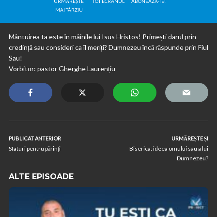
URMĂREȘTE
TOT ECRANUL
ABONEAZĂ-TE!
MAI TÂRZIU
Mântuirea ta este în mâinile lui Isus Hristos! Primești darul prin
credință sau consideri ca îl meriți? Dumnezeu încă răspunde prin Fiul
Sau!
Vorbitor: pastor Gherghe Laurențiu
PUBLICAT ANTERIOR
URMĂREȘTE ȘI
Sfaturi pentru părinți
Biserica: ideea omului sau a lui
Dumnezeu?
ALTE EPISOADE