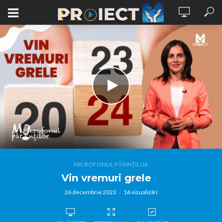
MICROFONUL PĂRINȚILOR
Vin vremuri grele
26 decembrie 2023
16 vizualizări