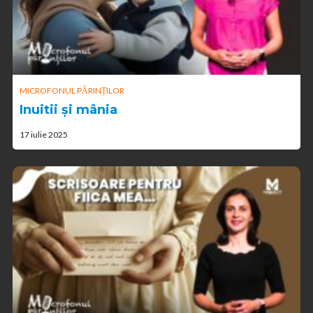
MICROFONUL PĂRINȚILOR
Inuitii și mânia
17 iulie 2025