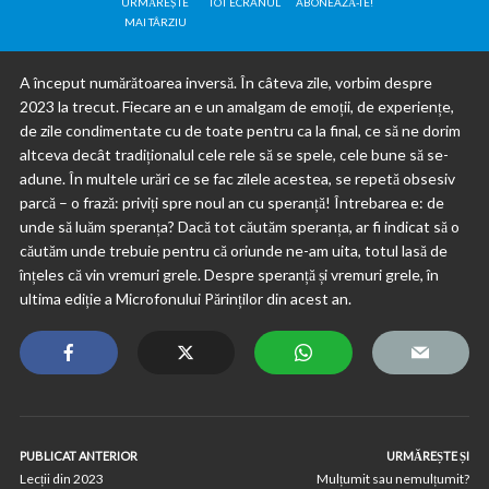
URMĂREȘTE
TOT ECRANUL
ABONEAZĂ-TE!
MAI TÂRZIU
A început numărătoarea inversă. În câteva zile, vorbim despre
2023 la trecut. Fiecare an e un amalgam de emoții, de experiențe,
de zile condimentate cu de toate pentru ca la final, ce să ne dorim
altceva decât tradiționalul cele rele să se spele, cele bune să se-
adune. În multele urări ce se fac zilele acestea, se repetă obsesiv
parcă – o frază: priviți spre noul an cu speranță! Întrebarea e: de
unde să luăm speranța? Dacă tot căutăm speranța, ar fi indicat să o
căutăm unde trebuie pentru că oriunde ne-am uita, totul lasă de
înțeles că vin vremuri grele. Despre speranță și vremuri grele, în
ultima ediție a Microfonului Părinților din acest an.
PUBLICAT ANTERIOR
URMĂREȘTE ȘI
Lecții din 2023
Mulțumit sau nemulțumit?