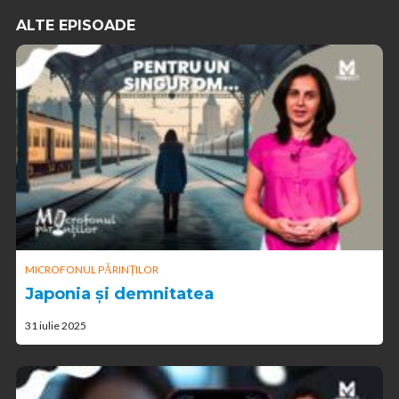
ALTE EPISOADE
MICROFONUL PĂRINȚILOR
Japonia și demnitatea
31 iulie 2025