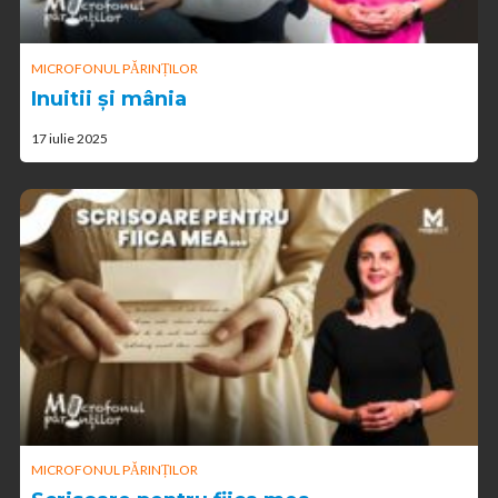
MICROFONUL PĂRINȚILOR
Inuitii și mânia
17 iulie 2025
MICROFONUL PĂRINȚILOR