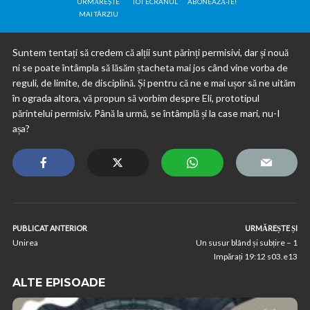
URMĂREȘTE
TOT ECRANUL
ABONEAZĂ-TE!
MAI TÂRZIU
Suntem tentați să credem că alții sunt părinți permisivi, dar și nouă
ni se poate întâmpla să lăsăm ștacheta mai jos când vine vorba de
reguli, de limite, de disciplină. Și pentru că ne e mai ușor să ne uităm
în ograda altora, vă propun să vorbim despre Eli, prototipul
părintelui permisiv. Până la urmă, se întâmplă și la case mari, nu-I
așa?
PUBLICAT ANTERIOR
URMĂREȘTE ȘI
Unirea
Un susur blând și subțire – 1
Impărați 19:12 s03.e13
ALTE EPISOADE