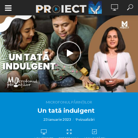
MICROFONUL PĂRINȚILOR
Un tată indulgent
23 ianuarie 2023
9 vizualizări