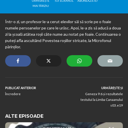
URMĂREȘTE
TOT ECRANUL
ABONEAZĂ-TE!
MAI TÂRZIU
Într-o zi, un profesor le-a cerut elevilor săi să scrie pe o foaie
numele persoanelor pe care le urăsc. Apoi, le-a zis să aducă a doua
zi la școală atâtea roșii câte nume au notat pe foaie. Continuarea o
puteți afla ascultând Povestea roșiilor stricate, la Microfonul
părinților.
PUBLICAT ANTERIOR
URMĂREȘTE ȘI
Încredere
Geneza 9:6 și rezultatele
testului la Limba Canaanului
s03.e19
ALTE EPISOADE