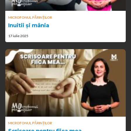
MICROFONUL PĂRINȚILOR
Inuitii și mânia
17 iulie 2025
MICROFONUL PĂRINȚILOR