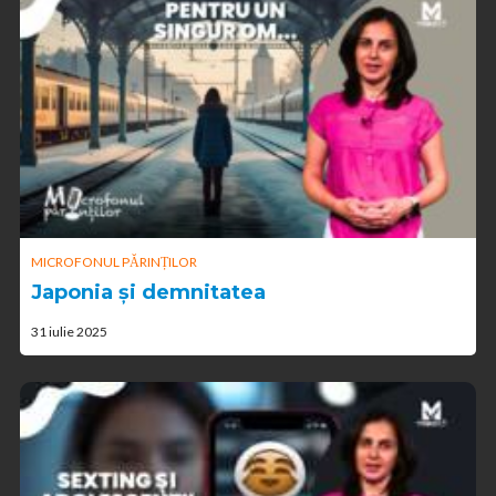
MICROFONUL PĂRINȚILOR
Japonia și demnitatea
31 iulie 2025