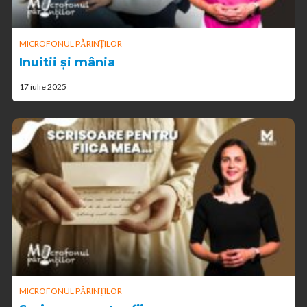
MICROFONUL PĂRINȚILOR
Inuitii și mânia
17 iulie 2025
MICROFONUL PĂRINȚILOR