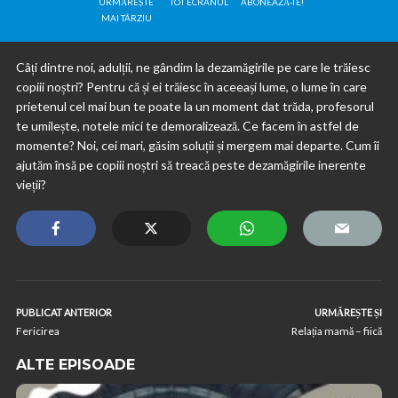
URMĂREȘTE
TOT ECRANUL
ABONEAZĂ-TE!
MAI TÂRZIU
Câți dintre noi, adulții, ne gândim la dezamăgirile pe care le trăiesc
copiii noștri? Pentru că și ei trăiesc în aceeași lume, o lume în care
prietenul cel mai bun te poate la un moment dat trăda, profesorul
te umilește, notele mici te demoralizează. Ce facem în astfel de
momente? Noi, cei mari, găsim soluții și mergem mai departe. Cum îi
ajutăm însă pe copiii noștri să treacă peste dezamăgirile inerente
vieții?
PUBLICAT ANTERIOR
URMĂREȘTE ȘI
Fericirea
Relația mamă – fiică
ALTE EPISOADE