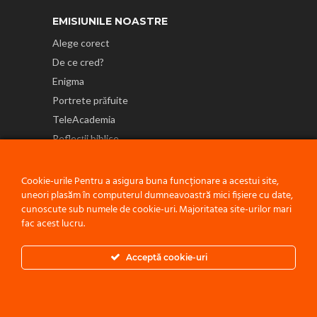
EMISIUNILE NOASTRE
Alege corect
De ce cred?
Enigma
Portrete prăfuite
TeleAcademia
Reflecții biblice
NE GĂSEȘTI ȘI PE
Cookie-urile Pentru a asigura buna funcționare a acestui site,
uneori plasăm în computerul dumneavoastră mici fișiere cu date,
cunoscute sub numele de cookie-uri. Majoritatea site-urilor mari
fac acest lucru.
Politică de confidențialitate
Acceptă cookie-uri
© 2021 ACEST PROIECT ESTE O INIȚIATIVĂ A
BISERICII ADVENTISTE
DE ZIUA A ȘAPTEA - CONFERINȚA MOLDOVA