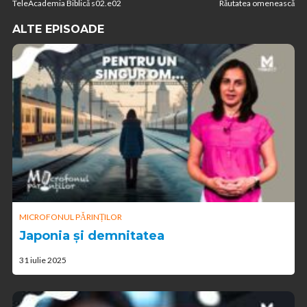
TeleAcademia Biblică s02.e02
Răutatea omenească
ALTE EPISOADE
MICROFONUL PĂRINȚILOR
Japonia și demnitatea
31 iulie 2025