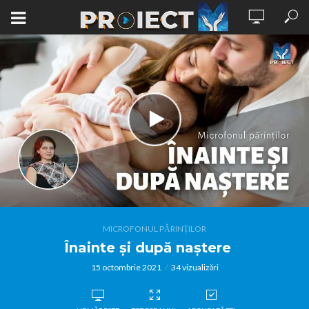
MICROFONUL PĂRINȚILOR
Înainte și după naștere
15 octombrie 2021
34 vizualizări