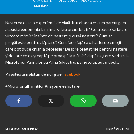
URMĂREȘTE
TOT ECRANUL
ABONEAZĂ-TE!
MAI TÂRZIU
Nașterea este o experiență de viață. Întrebarea e: cum parcurgem
această experiență fără frică și fără prejudecăți? Ce trebuie să facă o
viitoare mămică înainte de naștere și după naștere? Cum se
pregătește pentru alăptare? Cum face față cavalcadei de emoții
care pot duce chiar la depresie? Despre pregătirile pentru naștere
și despre ce o așteaptă pe proaspăta mămică după naștere vorbim la
Microfonul Părinților cu Alina Silvestru, psihoterapeut și doulă.
Vă așteptăm alături de noi și pe
Facebook
#MicrofonulPărinților #naștere #alăptare
PUBLICAT ANTERIOR
URMĂREȘTE ȘI