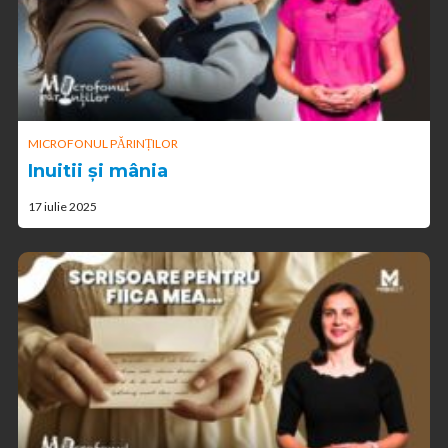
MICROFONUL PĂRINȚILOR
Inuitii și mânia
17 iulie 2025