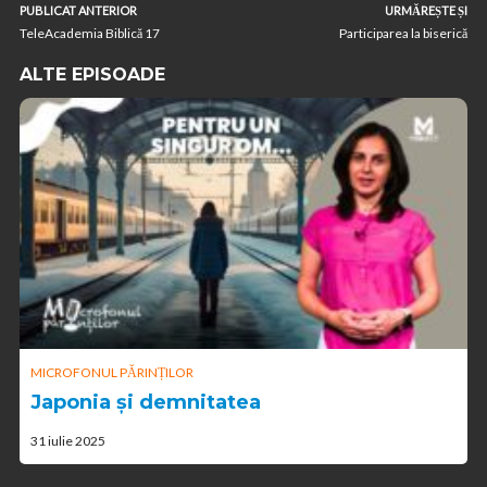
PUBLICAT ANTERIOR
URMĂREȘTE ȘI
TeleAcademia Biblică 17
Participarea la biserică
ALTE EPISOADE
MICROFONUL PĂRINȚILOR
Japonia și demnitatea
31 iulie 2025