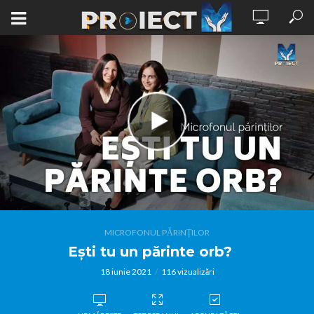
MICROFONUL PĂRINȚILOR
Ești tu un părinte orb?
18 iunie 2021
116 vizualizări