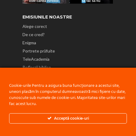
EMISIUNILE NOASTRE
Alege corect
De ce cred?
Enigma
Portrete prăfuite
TeleAcademia
Reflecții biblice
NE GĂSEȘTI ȘI PE
Cookie-urile Pentru a asigura buna funcționare a acestui site,
uneori plasăm în computerul dumneavoastră mici fișiere cu date,
cunoscute sub numele de cookie-uri. Majoritatea site-urilor mari
fac acest lucru.
Politică de confidențialitate
Acceptă cookie-uri
© 2021 ACEST PROIECT ESTE O INIȚIATIVĂ A
BISERICII ADVENTISTE