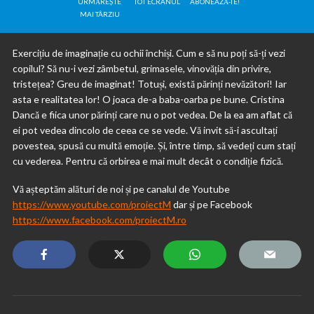
URMĂREȘTE
TOT ECRANUL
ABONEAZĂ-TE!
MAI TÂRZIU
Exercițiu de imaginație cu ochii închiși. Cum e să nu poți să-ți vezi
copilul? Să nu-i vezi zâmbetul, grimasele, vinovăția din privire,
tristețea? Greu de imaginat! Totuși, există părinți nevăzători! Iar
asta e realitatea lor! O joaca de-a baba-oarba pe bune. Cristina
Dancă e fiica unor părinți care nu o pot vedea. De la ea am aflat că
ei pot vedea dincolo de ceea ce se vede. Vă invit să-i ascultați
povestea, spusă cu multă emoție. Și, între timp, să vedeți cum stați
cu vederea. Pentru că orbirea e mai mult decât o condiție fizică.
Vă așteptăm alături de noi și pe canalul de Youtube
https://www.youtube.com/proiectM
dar și pe Facebook
https://www.facebook.com/proiectM.ro