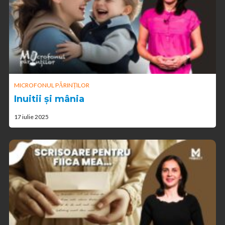
MICROFONUL PĂRINȚILOR
Inuitii și mânia
17 iulie 2025