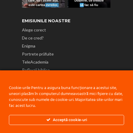
EMISIUNILE NOASTRE
Alege corect
De ce cred?
Enigma
Portrete prăfuite
TeleAcademia
Reflecții biblice
NE GĂSEȘTI ȘI PE
Cookie-urile Pentru a asigura buna funcționare a acestui site,
uneori plasăm în computerul dumneavoastră mici fișiere cu date,
cunoscute sub numele de cookie-uri. Majoritatea site-urilor mari
fac acest lucru.
Politică de confidențialitate
Acceptă cookie-uri