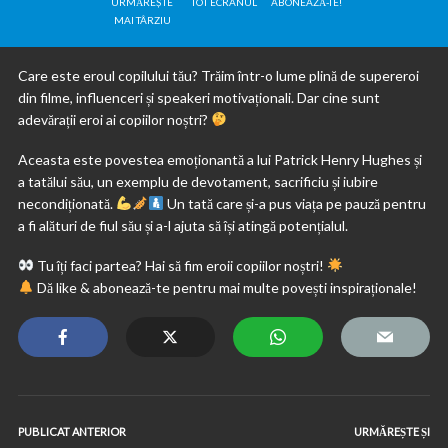
URMĂREȘTE
TOT ECRANUL
ABONEAZĂ-TE!
MAI TÂRZIU
Care este eroul copilului tău? Trăim într-o lume plină de supereroi
din filme, influenceri și speakeri motivaționali. Dar cine sunt
adevărații eroi ai copiilor noștri?
Aceasta este povestea emoționantă a lui Patrick Henry Hughes și
a tatălui său, un exemplu de devotament, sacrificiu și iubire
necondiționată.
Un tată care și-a pus viața pe pauză pentru
a fi alături de fiul său și a-l ajuta să își atingă potențialul.
Tu îți faci partea? Hai să fim eroii copiilor noștri!
Dă like & abonează-te pentru mai multe povești inspiraționale!
PUBLICAT ANTERIOR
URMĂREȘTE ȘI