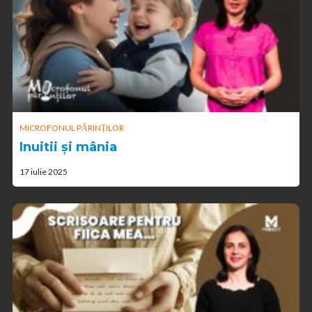
MICROFONUL PĂRINȚILOR
Inuitii și mânia
17 iulie 2025