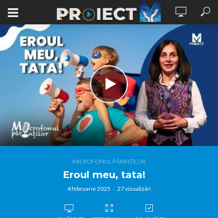
MICROFONUL PĂRINȚILOR
Eroul meu, tata!
4 februarie 2025
27 vizualizări