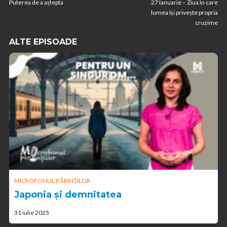
Puterea de a aștepta
27 Ianuarie – Ziua în care
lumea își privește propria
cruzime
ALTE EPISOADE
MICROFONUL PĂRINȚILOR
Japonia și demnitatea
31 iulie 2025