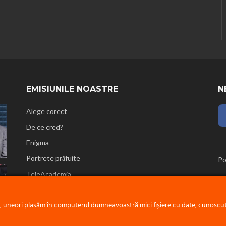
EMISIUNILE NOASTRE
N
Alege corect
De ce cred?
Enigma
Portrete prăfuite
Po
TeleAcademia
Reflecții biblice
e, uneori plasăm în computerul dumneavoastră mici fișiere cu date, cunoscute