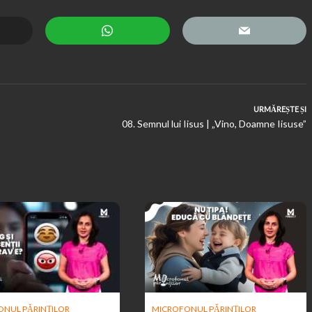
URMĂREȘTE ȘI
08. Semnul lui Iisus | „Vino, Doamne Iisuse”
NUL PĂRINȚILOR
MICROFONUL PĂRINȚILOR