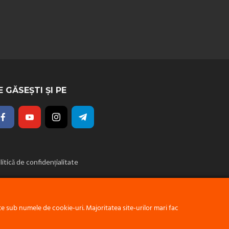
E GĂSEȘTI ȘI PE
litică de confidențialitate
 sub numele de cookie-uri. Majoritatea site-urilor mari fac