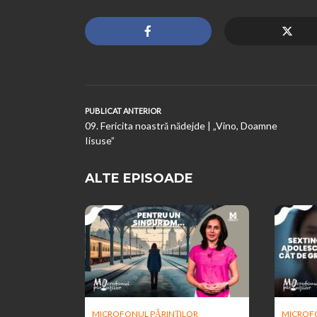
PUBLICAT ANTERIOR
09. Fericita noastră nădejde | „Vino, Doamne
Iisuse”
ALTE EPISOADE
MICROFONUL PĂRINȚILOR
MICROFO