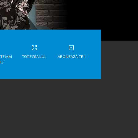
TE MAI
TOT ECRANUL
ABONEAZĂ-TE!
IU