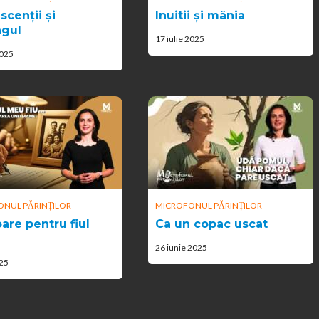
scenții și
Inuitii și mânia
ngul
17 iulie 2025
2025
NUL PĂRINȚILOR
MICROFONUL PĂRINȚILOR
oare pentru fiul
Ca un copac uscat
26 iunie 2025
025