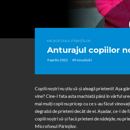
MICROFONUL PĂRINȚILOR
Anturajul copiilor n
9 aprilie 2022
49 vizualizări
Copiii noștri nu știu să-și aleagă prietenii! Așa gâ
vine? Cine-I fata asta machiată până în vârful urec
mai mulți copii nu pricep cu ce s-au făcut vinovați,
degrabă de prieteni decât de ei. Așadar, ce-I de f
copiii noștri să-și facă prieteni de nădejde, nu p
Microfonul Părinților.