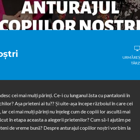
oștri
URMĂREȘ
TÂRZ
ndesc cei mai mulți părinți. Ce-i cu lunganul ăsta cu pantalonii în
hilor? Așa prieteni ai tu?? Și uite-așa începe războiul în care cei
 iar cei mai mulți părinți nu înțeleg cum de copiii lor ascultă mai
ăcut în etapa aceasta a alegerii prietenilor? Cum să-I ajutăm pe
rieteni de vreme bună? Despre anturajul copiilor noștri vorbim la