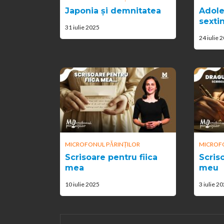
Japonia și demnitatea
Adole
sexti
31 iulie 2025
24 iulie 
MICROFONUL PĂRINȚILOR
MICROFO
Scrisoare pentru fiica
Scris
mea
meu
10 iulie 2025
3 iulie 2