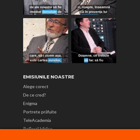
EMISIUNILE NOASTRE
Alege corect
De ce cred?
Enigma
Portrete prăfuite
TeleAcademia
Reflecții biblice