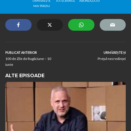
URMĂREȘTE
TOT ECRANUL
ABONEAZĂ-TE!
MAI TÂRZIU
PUBLICAT ANTERIOR
URMĂREȘTE ȘI
100 de Zile de Rugăciune – 10
Prețul necredinței
iunie
ALTE EPISOADE