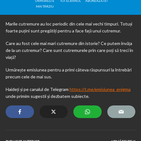
URMĂREȘTE
TOT ECRANUL
ABONEAZĂ-TE!
MAI TÂRZIU
Marile cutremure au loc periodic din cele mai vechi timpuri. Totuși
foarte puțini sunt pregătiți pentru a face față unui cutremur.
Care au fost cele mai mari cutremure din istorie? Ce putem învăța
de la un cutremur? Care sunt cutremurele prin care poți să treci în
viață?
Urmărește emisiunea pentru a primi câteva răspunsuri la întrebări
precum cele de mai sus.
Haideți și pe canalul de Telegram
https://t.me/emisiunea_enigma
unde primim sugestii și dezbatem subiecte.