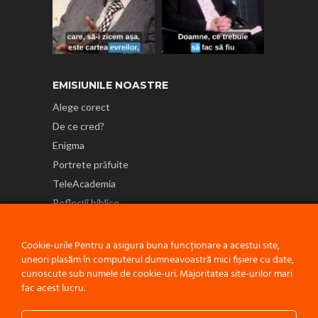
EMISIUNILE NOASTRE
Alege corect
De ce cred?
Enigma
Portrete prăfuite
TeleAcademia
Reflecții biblice
NE GĂSEȘTI ȘI PE
Cookie-urile Pentru a asigura buna funcționare a acestui site,
uneori plasăm în computerul dumneavoastră mici fișiere cu date,
cunoscute sub numele de cookie-uri. Majoritatea site-urilor mari
fac acest lucru.
Politică de confidențialitate