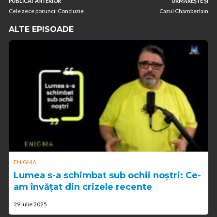
PUBLICAT ANTERIOR
URMĂREȘTE ȘI
Cele zece porunci: Concluzie
Cazul Chamberlain
ALTE EPISOADE
ENIGMA
Lumea s-a schimbat sub ochii noștri: Ce-
am învățat din crizele recente
29 iulie 2025