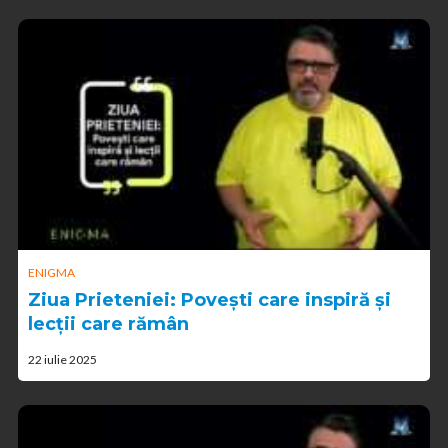
ENIGMA
Ziua Prieteniei: Povești care inspiră și
lecții care rămân
22 iulie 2025