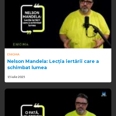
ENIGMA
Nelson Mandela: Lecția iertării care a
schimbat lumea
15 iulie 2025