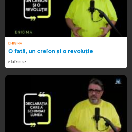
ENIGMA
O fată, un creion și o revoluție
8 iulie 2025