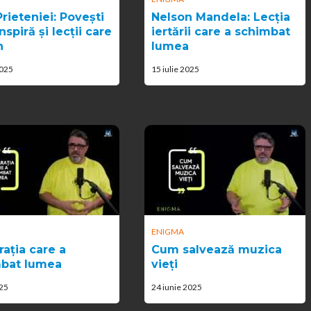
rieteniei: Povești
Nelson Mandela: Lecția
nspiră și lecții care
iertării care a schimbat
n
lumea
2025
15 iulie 2025
ENIGMA
rația care a
Cum salvează muzica
bat lumea
vieți
025
24 iunie 2025