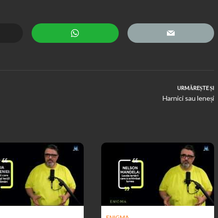
URMĂREȘTE ȘI
Harnici sau leneși
ENIGMA