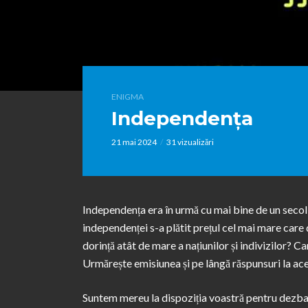
ENIGMA
Independența
21 mai 2024
31 vizualizări
Independența era în urmă cu mai bine de un secol d
independenței s-a plătit prețul cel mai mare care 
dorință atât de mare a națiunilor și indivizilor? C
Urmărește emisiunea și pe lângă răspunsuri la aces
Suntem mereu la dispoziția voastră pentru dezbate