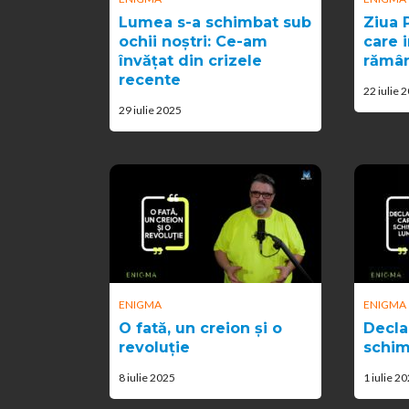
Lumea s-a schimbat sub
Ziua P
ochii noștri: Ce-am
care i
învățat din crizele
rămâ
recente
22 iulie 
29 iulie 2025
ENIGMA
ENIGMA
O fată, un creion și o
Decla
revoluție
schim
8 iulie 2025
1 iulie 2