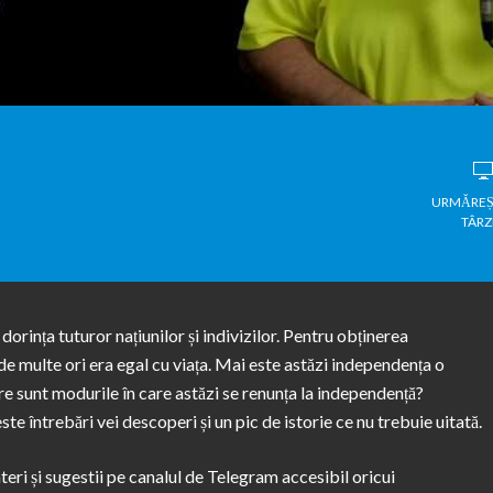
URMĂREȘ
TÂRZ
orința tuturor națiunilor și indivizilor. Pentru obținerea
de multe ori era egal cu viața. Mai este astăzi independența o
are sunt modurile în care astăzi se renunța la independență?
te întrebări vei descoperi și un pic de istorie ce nu trebuie uitată.
ri și sugestii pe canalul de Telegram accesibil oricui