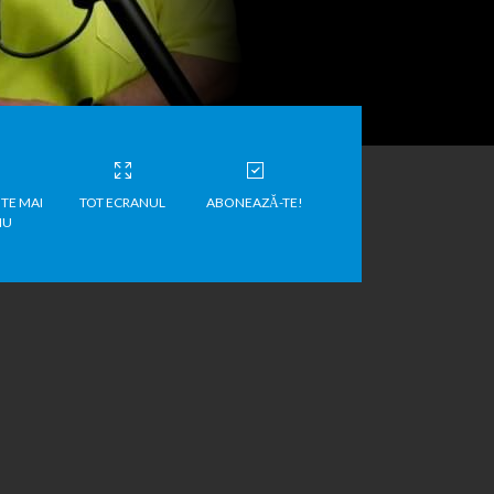
TE MAI
TOT ECRANUL
ABONEAZĂ-TE!
IU