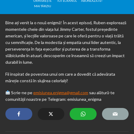
URMĂREȘTE
TOT ECRANUL
ABONEAZĂ-TE!
MAI TÂRZIU
Bine ați venit la o nouă enigmă! În acest episod, Ruben explorează
momentele cheie din viața lui Jimmy Carter, fostul președinte
american, și lecțiile valoroase pe care le oferă pentru o viață trăită
cu semnificație. De la modestia și empatia unui lider autentic, la
perseverența în fața eșecurilor și puterea de a transforma
slăbiciunile în atuuri, descoperim ce înseamnă să creezi un impact
durabil în lume.
Fii inspirat de povestea unui om care a dovedit că adevărata
măreție constă în slujirea celorlalți!
Scrie-ne pe
emisiunea.enigma@gmail.com
sau alătură-te
comunității noastre pe Telegram: emisiunea_enigma