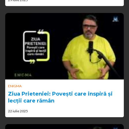
ENIGMA
Ziua Prieteniei: Povești care inspiră și
lecții care rămân
22 iulie 2025