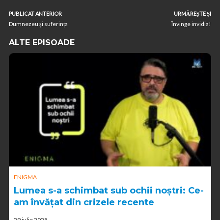
PUBLICAT ANTERIOR
URMĂREȘTE ȘI
Dumnezeu și suferința
Învinge invidia!
ALTE EPISOADE
ENIGMA
Lumea s-a schimbat sub ochii noștri: Ce-
am învățat din crizele recente
29 iulie 2025