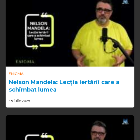
ENIGMA
Nelson Mandela: Lecția iertării care a
schimbat lumea
15 iulie 2025