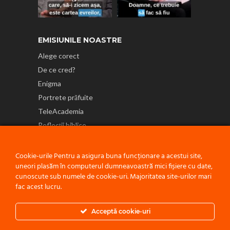
EMISIUNILE NOASTRE
Alege corect
De ce cred?
Enigma
Portrete prăfuite
TeleAcademia
Reflecții biblice
NE GĂSEȘTI ȘI PE
Cookie-urile Pentru a asigura buna funcționare a acestui site,
uneori plasăm în computerul dumneavoastră mici fișiere cu date,
cunoscute sub numele de cookie-uri. Majoritatea site-urilor mari
fac acest lucru.
Politică de confidențialitate
Acceptă cookie-uri