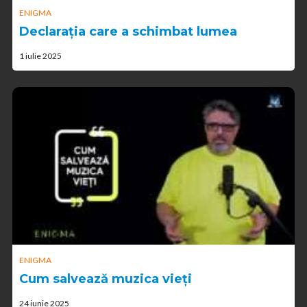
ENIGMA
Declarația care a schimbat lumea
1 iulie 2025
ENIGMA
Cum salvează muzica vieți
24 iunie 2025