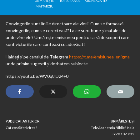
URMĂREȘTE
TOT ECRANUL
ABONEAZĂ-TE!
MAI TÂRZIU
Convingerile sunt liniile directoare ale vieții. Cum se formează
convingerile, cum se corectează? La ce sunt bune și mai ales de
unde vine ele? Urmărește emisiunea pentru ca să descoperi care
sunt victoriile care contează cu adevărat!
Haideți și pe canalul de Telegram
https://t.me/emisiunea_enigma
unde primim sugestii și dezbatem subiecte.
https://youtu.be/WV0q8lD24F0
PUBLICAT ANTERIOR
URMĂREȘTE ȘI
Cât costă fericirea?
TeleAcademia Biblică Isaia
8:20 s02.e32