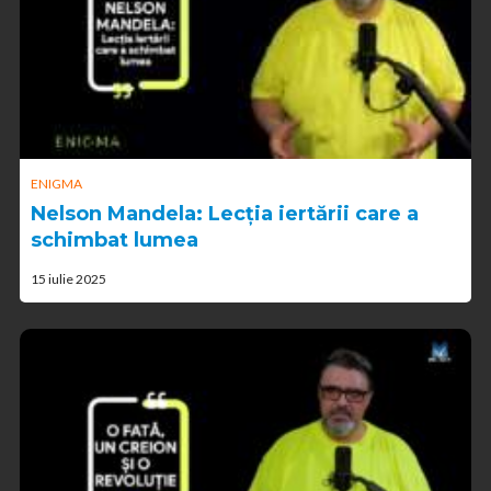
ENIGMA
Nelson Mandela: Lecția iertării care a
schimbat lumea
15 iulie 2025