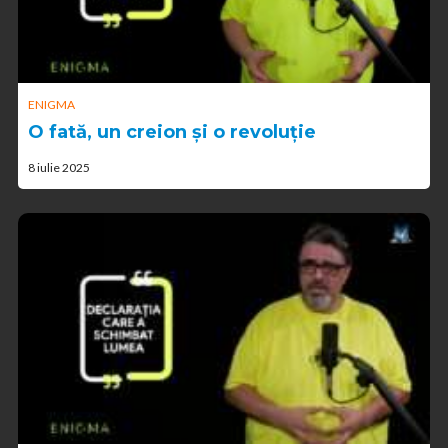
ENIGMA
O fată, un creion și o revoluție
8 iulie 2025