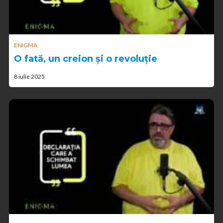
ENIGMA
O fată, un creion și o revoluție
8 iulie 2025