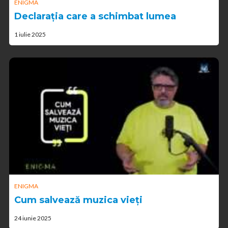
ENIGMA
Declarația care a schimbat lumea
1 iulie 2025
ENIGMA
Cum salvează muzica vieți
24 iunie 2025