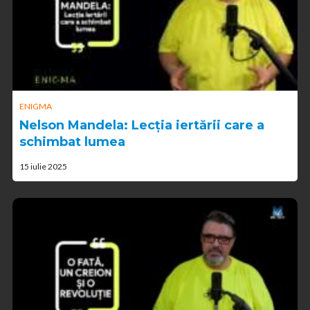
ENIGMA
Nelson Mandela: Lecția iertării care a
schimbat lumea
15 iulie 2025