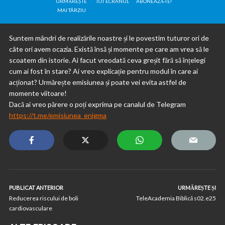
URMĂREȘTE
TOT ECRANUL
ABONEAZĂ-TE!
MAI TÂRZIU
Suntem mândri de realizările noastre și le povestim tuturor ori de
câte ori avem ocazia. Există însă și momente pe care am vrea să le
scoatem din istorie. Ai facut vreodată ceva greșit fără să înțelegi
cum ai fost în stare? Ai vreo explicație pentru modul în care ai
acționat? Urmărește emisiunea și poate vei evita astfel de
momente viitoare!
Dacă ai vreo părere o poți exprima pe canalul de Telegram
https://t.me/emisiunea_enigma
PUBLICAT ANTERIOR
URMĂREȘTE ȘI
Reducerea riscului de boli
TeleAcademia Biblică s02.e25
cardiovasculare