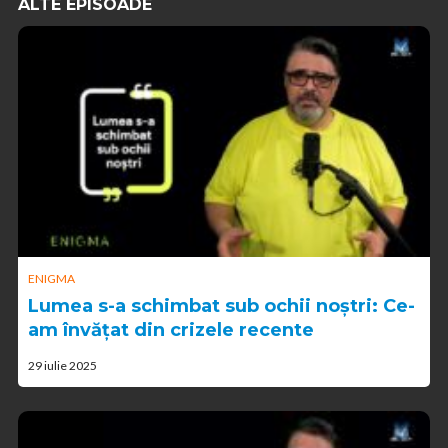
ALTE EPISOADE
ENIGMA
Lumea s-a schimbat sub ochii noștri: Ce-
am învățat din crizele recente
29 iulie 2025